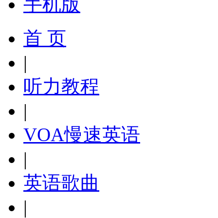
手机版
首 页
|
听力教程
|
VOA慢速英语
|
英语歌曲
|