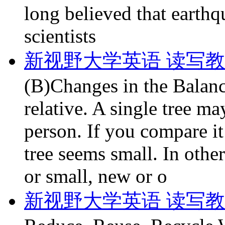
long believed that earthq
scientists
新视野大学英语 读写教程第
(B)Changes in the Balanc
relative. A single tree m
person. If you compare it
tree seems small. In other
or small, new or o
新视野大学英语 读写教程第