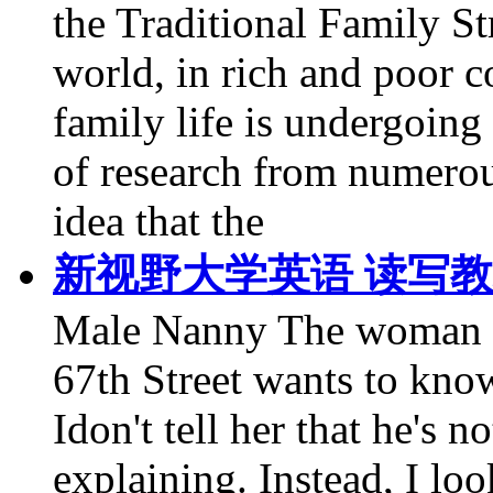
the Traditional Family St
world, in rich and poor co
family life is undergoin
of research from numerou
idea that the
新视野大学英语 读写教程第
Male Nanny The woman ne
67th Street wants to kn
Idon't tell her that he's 
explaining. Instead, I lo