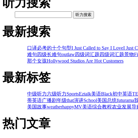
听力搜索
听力搜索
最新搜索
口译必考的十个句型
I Just Called to Say I Love
I Just 
难句
四级长难句
outlaw
四级词汇题
四级词汇题
景物
F
那个女孩
Hollywood Studios Are Hot Customers
最新标签
中级听力
六级听力
Sports
Eztalk美语
Black
初中英语
T
蒂
英语广播剧
年级
that
演讲
School
美国总统
futurama
美国故事
weather
happy
MV美语
综合教程
农业发展
导
热门文章