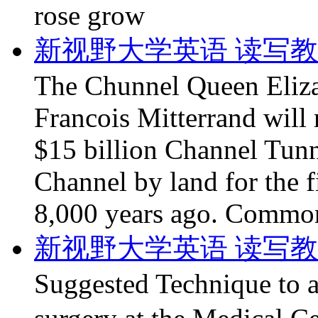
rose grow
新视野大学英语 读写教程第
The Chunnel Queen Eliza
Francois Mitterrand will 
$15 billion Channel Tunn
Channel by land for the f
8,000 years ago. Commo
新视野大学英语 读写教程第
Suggested Technique to 