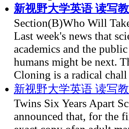
新视野大学英语 读写教程第
Section(B)Who Will Tak
Last week's news that sci
academics and the public 
humans might be next. Th
Cloning is a radical chall
新视野大学英语 读写教程第
Twins Six Years Apart Sci
announced that, for the f