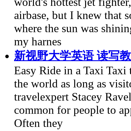
world's hottest jet fight
airbase, but I knew that 
where the sun was shinin
my harnes
新视野大学英语 读写教程第
Easy Ride in a Taxi Taxi 
the world as long as visit
travelexpert Stacey Ravel 
common for people to app
Often they