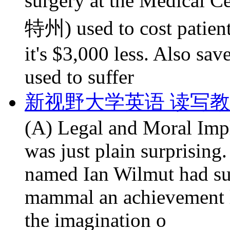
surgery at the Medical 
特州) used to cost patient
it's $3,000 less. Also sav
used to suffer
新视野大学英语 读写教程第
(A) Legal and Moral Impli
was just plain surprising.
named Ian Wilmut had su
mammal an achievement l
the imagination o