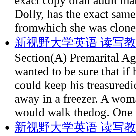
exact copy ofan adult m
Dolly, has the exact same
fromwhich she was clon
新视野大学英语 读写教程第
Section(A) Premarital A
wanted to be sure that if 
could keep his treasuredi
away in a freezer. A wom
would walk thedog. One
新视野大学英语 读写教程第