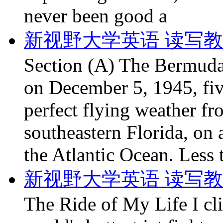
never been good a
新视野大学英语 读写教程第
Section (A) The Bermud
on December 5, 1945, five
perfect flying weather fro
southeastern Florida, on 
the Atlantic Ocean. Less 
新视野大学英语 读写教程第
The Ride of My Life I cli