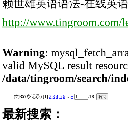
赖世雄英语语法-在线英语听
http://www.tingroom.com/le
Warning
: mysql_fetch_arra
valid MySQL result resourc
/data/tingroom/search/in
(约
357
条记录) [1]
2
3
4
5
6
…
»
/18
最新搜索：