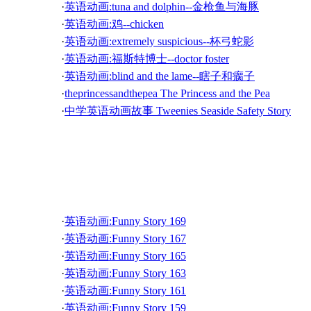
·
英语灵异故事-Clubbing In The Afterlife(夜总会幽灵)
·
英语动画:tuna and dolphin--金枪鱼与海豚
·
英语灵异故事-Voodoo Magic(伏都巫术) 03
·
英语动画:鸡--chicken
·
英语灵异故事-Voodoo Magic(伏都巫术) 02
·
英语动画:extremely suspicious--杯弓蛇影
·
英语灵异故事-The Church And The Handprint (
·
英语动画:福斯特博士--doctor foster
·
英语灵异故事-The Church And The Handprint (
·
英语动画:blind and the lame--瞎子和瘸子
·
英语灵异故事-The Presence Of My Brother 05 我
·
theprincessandthepea The Princess and the Pea
·
英语灵异故事-The Presence Of My Brother 03 我
·
中学英语动画故事 Tweenies Seaside Safety Story
·
英语灵异故事-The Presence Of My Brother 01 我
·
中学英语动画故事 The Royal Obstacle Race
·
英语灵异故事-Was It The Mothman Or A Demon? 
·
中学英语动画故事 Sunil the Stripy Tiger
·
英语灵异故事-The Hook 02 铁钩 02
·
中学英语动画故事 a spotty day on sesame street
·
英语灵异故事-The Green Light 03 绿光 03
儿童英语故事一
·
中学英语动画故事 the treasure map
·
英语灵异故事-The Green Light 01 绿光 01
·
中学英语动画故事 nuts
·
英语灵异故事-The Call 01 电话 01
·
英语动画:Funny Story 169
·
英语灵异故事-The Boy On Chamber's Creek 04 
·
英语动画:Funny Story 167
·
英语灵异故事-The Boy On Chamber's Creek 02 
·
英语动画:Funny Story 165
·
英语灵异故事-Old House In The Woods 03 林中老屋 
·
英语动画:Funny Story 163
·
英语灵异故事-Old House In The Woods 01 林中老屋 
·
英语动画:Funny Story 161
·
英语灵异故事-They Never Leave 02 他们永远都不
·
英语动画:Funny Story 159