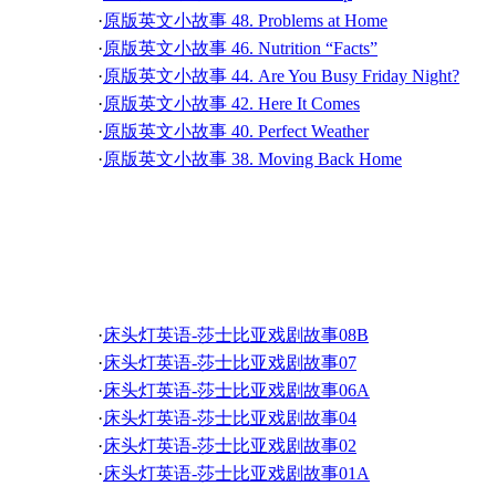
·
听故事学英语 可爱巧虎岛2部 14
·
365个英语简短小故事-335. The Vacuum Cleaner Filter
·
英语灵异故事-Devil's Point 03 恶魔的岬角 03
·
原版英文小故事 48. Problems at Home
·
听故事学英语 可爱巧虎岛2部 12
·
365个英语简短小故事-333. The Fire in the Hills (2)
·
英语灵异故事-Devil's Point 01 恶魔的岬角 01
·
原版英文小故事 46. Nutrition “Facts”
·
听故事学英语 可爱巧虎岛2部 10
·
365个英语简短小故事-331. The Tax Charge
·
原版英文小故事 44. Are You Busy Friday Night?
·
听故事学英语 可爱巧虎岛2部 08
·
365个英语简短小故事-329. The Cluster Balloonist
·
原版英文小故事 42. Here It Comes
·
听故事学英语 可爱巧虎岛2部 06
·
365个英语简短小故事-327. The Dead Pedestrian
·
原版英文小故事 40. Perfect Weather
·
听故事学英语 可爱巧虎岛2部 04
·
原版英文小故事 38. Moving Back Home
·
听故事学英语 可爱巧虎岛2部 02
·
原版英文小故事 36. Vacation at Home
·
原版英文小故事 34. Take a Bite
·
原版英文小故事 32. The Ant and the Elephant
床头灯英语-莎士比亚戏
·
原版英文小故事 30. A Thoughtful Gift
·
原版英文小故事 28. Sign Right Here
·
原版英文小故事 26. Stuck in the Desert
·
床头灯英语-莎士比亚戏剧故事08B
·
原版英文小故事 24. Love Hurts
·
床头灯英语-莎士比亚戏剧故事07
·
原版英文小故事 22. A Good Buy
·
床头灯英语-莎士比亚戏剧故事06A
·
原版英文小故事 20. Independence Day Parade
·
床头灯英语-莎士比亚戏剧故事04
·
原版英文小故事 18. Put up with It
·
床头灯英语-莎士比亚戏剧故事02
·
原版英文小故事 16. Drinking Is Fun
·
床头灯英语-莎士比亚戏剧故事01A
·
原版英文小故事 14. Because God Says So