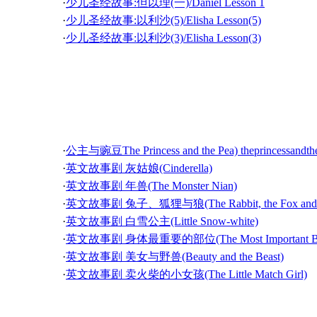
·
少儿圣经故事:但以理(一)/Daniel Lesson 1
·
少儿圣经故事:以利沙(5)/Elisha Lesson(5)
·
少儿圣经故事:以利沙(3)/Elisha Lesson(3)
·
少儿圣经故事:以利沙(1)/Elisha Lesson(1)
·
少儿圣经故事:以利亚(5)/Elijah 5
·
少儿圣经故事:以利亚(3)/Elijah Lesson 3
英文故事剧
·
少儿圣经故事:以利亚(1)/Elijah(1)
·
少儿圣经故事:富有的少年官/The Rich Young Man
·
少儿圣经故事:敬虔的底波拉/Deborah, a godly examp
·
公主与豌豆The Princess and the Pea) theprincessandth
·
少儿圣经故事:彼得的口/Pete Learns to Control His W
·
英文故事剧 灰姑娘(Cinderella)
·
少儿圣经故事:最特别的一天/A very special day
·
英文故事剧 年兽(The Monster Nian)
·
少儿圣经故事:认识主(2)复活/Knowing Christ(2)The 
·
英文故事剧 兔子、狐狸与狼(The Rabbit, the Fox and
·
少儿圣经故事:好牧人/The good shepherd
·
英文故事剧 白雪公主(Little Snow-white)
·
少儿圣经故事:约书亚的故事(8)/Story of Joshua(8)
·
英文故事剧 身体最重要的部位(The Most Important 
·
少儿圣经故事:约书亚的故事(6)/Story of Joshua(6)
·
英文故事剧 美女与野兽(Beauty and the Beast)
·
少儿圣经故事:约书亚的故事(4)/Story of Joshua(4)
·
英文故事剧 卖火柴的小女孩(The Little Match Girl)
·
少儿圣经故事:约书亚的故事(2)/Story of Joshua(2)
·
英文故事剧 遗传学之父(Father of Genetics)
·
少儿圣经故事:摩西的故事(10)/Story of Moses(10)
·
英文故事剧 人生的大石头(Big Rocks)