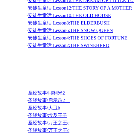
·
安徒生童话 Lesson16:THE DREAM OF LITTLE T
·
英语灵异故事-A floating head and a cat 06 漂浮的女
·
英语动画:Story Kerplink
·
安徒生童话 Lesson12:THE STORY OF A MOTHER
·
英语灵异故事-A floating head and a cat 04 漂浮的女
·
英语动画:Sunny
·
安徒生童话 Lesson10:THE OLD HOUSE
·
英语灵异故事-A floating head and a cat 02 漂浮的女
·
英语动画:School
·
安徒生童话 Lesson8:THE ELDERBUSH
·
英语灵异故事-Harold 02 哈罗德 02
·
英语动画:Princess
·
安徒生童话 Lesson6:THE SNOW QUEEN
·
英语灵异故事-The Bells 04 教堂钟声 04
·
英语动画:Nessie fin
·
安徒生童话 Lesson4:THE SHOES OF FORTUNE
·
英语灵异故事-The Bells 02 教堂钟声 02
·
英语动画:Mid Summer
·
安徒生童话 Lesson2:THE SWINEHERD
·
英语灵异故事-Snake Anut 06 我的阿姨是条蛇 06
·
英语动画:Growing Up
·
安徒生童话 Lesson14:THE SHADOW
·
英语灵异故事-Snake Anut 04 我的阿姨是条蛇 04
·
英语动画:Fav Colours
·
英语灵异故事-Snake Anut 02 我的阿姨是条蛇 02
·
英语动画:Duck Final
·
英语灵异故事-Photo of the dead 04 死亡照片 04
·
英语动画:Beastie
圣经故事
·
英语灵异故事-Photo of the dead 02 死亡照片 02
·
英语灵异故事-GECKO! GECKO! 02 咕咚！咕咚！0
·
英语灵异故事-Our Attic 04 我家的阁楼 04
·
圣经故事\耶利米2
·
英语灵异故事-Our Attic 02 我家的阁楼 02
·
圣经故事\启示录2
·
英语灵异故事-Alamo Sentry 03 阿拉莫岗哨 03
·
圣经故事\大卫b
·
英语灵异故事-Alamo Sentry 01 阿拉莫岗哨 01
·
圣经故事\埃及王子
·
英语灵异故事-Who Was On The Other Line? 01 
·
圣经故事\万王之王e
·
英语灵异故事-Home Sweet Home 01 温馨的家 01
·
圣经故事\万王之王c