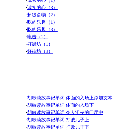
·
诚实的心（1）
·
诚实的心（3）
·
超级食物（2）
·
吃的乐趣（1）
·
吃的乐趣（3）
·
电击（2）
·
好街坊（1）
·
好街坊（3）
·
今天要做什么（2）
·
李安，施展电影戏法的人（1）
·
李安，施展电影戏法的人（3）
胡敏读故事记单词
·
梅格· 莱恩，美国甜姐儿（2）
·
没实现的未来（1）
·
没实现的未来（3）
·
胡敏读故事记单词 体面的入场上添加文本
·
内贼喊捉贼（2）
·
胡敏读故事记单词 体面的入场下
·
沙莉.莱德——直上新星空（1）
·
胡敏读故事记单词 令人沮丧的门厅中
·
沙莉.莱德——直上新星空（3）
·
胡敏读故事记单词 打败儿子上
·
山中怪谈，雪人（2）
·
胡敏读故事记单词 打败儿子下