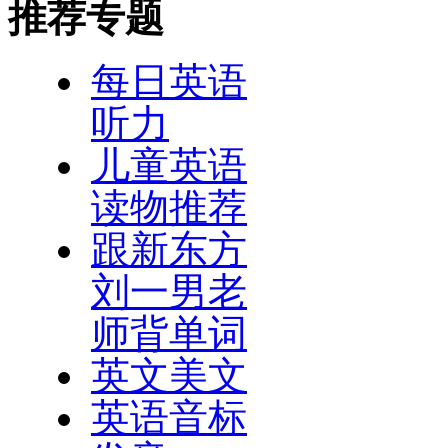
推荐专题
·
史努比的故事第十六集
·
史努比的故事第十四集
·
史努比的故事之十二复活节小狗
每日英语
·
史努比的故事之十查理布朗的感恩节
听力
·
史努比的故事之八落选的查理布朗
·
史努比的故事第六集
儿童英语
·
史努比的故事第四集
·
史努比的故事之二查理布朗的球星们
读物推荐
跟新东方
刘一男老
师背单词
英文美文
英语音标