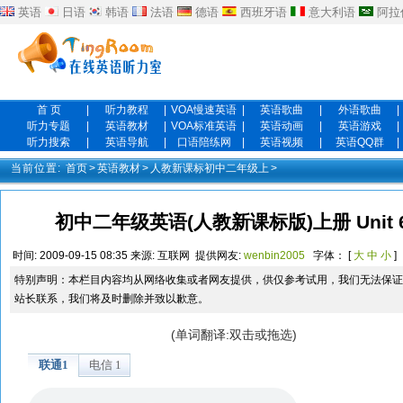
英语
日语
韩语
法语
德语
西班牙语
意大利语
阿拉
首 页
|
听力教程
|
VOA慢速英语
|
英语歌曲
|
外语歌曲
|
听力专题
|
英语教材
|
VOA标准英语
|
英语动画
|
英语游戏
|
听力搜索
|
英语导航
|
口语陪练网
|
英语视频
|
英语QQ群
|
当前位置:
首页
>
英语教材
>
人教新课标初中二年级上
>
初中二年级英语(人教新课标版)上册 Unit 6 I'm
时间:
2009-09-15 08:35
来源:
互联网
提供网友:
wenbin2005
字体： [
大
中
小
]
特别声明：本栏目内容均从网络收集或者网友提供，供仅参考试用，我们无法保证
站长联系，我们将及时删除并致以歉意。
(单词翻译:双击或拖选)