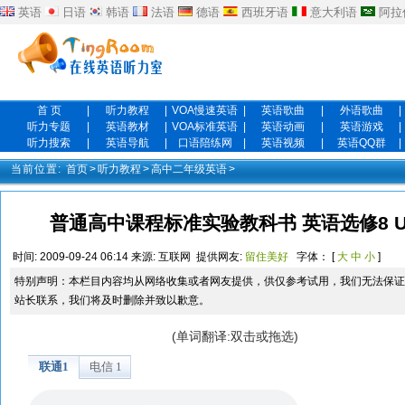
英语
日语
韩语
法语
德语
西班牙语
意大利语
阿拉
首 页
|
听力教程
|
VOA慢速英语
|
英语歌曲
|
外语歌曲
|
听力专题
|
英语教材
|
VOA标准英语
|
英语动画
|
英语游戏
|
听力搜索
|
英语导航
|
口语陪练网
|
英语视频
|
英语QQ群
|
当前位置:
首页
>
听力教程
>
高中二年级英语
>
普通高中课程标准实验教科书 英语选修8 Unit 5 
时间:
2009-09-24 06:14
来源:
互联网
提供网友:
留住美好
字体： [
大
中
小
]
特别声明：本栏目内容均从网络收集或者网友提供，供仅参考试用，我们无法保证
站长联系，我们将及时删除并致以歉意。
(单词翻译:双击或拖选)