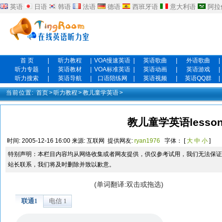
英语
日语
韩语
法语
德语
西班牙语
意大利语
阿拉
首 页
|
听力教程
|
VOA慢速英语
|
英语歌曲
|
外语歌曲
|
听力专题
|
英语教材
|
VOA标准英语
|
英语动画
|
英语游戏
|
听力搜索
|
英语导航
|
口语陪练网
|
英语视频
|
英语QQ群
|
当前位置:
首页
>
听力教程
>
教儿童学英语
>
教儿童学英语lesson
时间:
2005-12-16 16:00
来源:
互联网
提供网友:
ryan1976
字体： [
大
中
小
]
特别声明：本栏目内容均从网络收集或者网友提供，供仅参考试用，我们无法保证
站长联系，我们将及时删除并致以歉意。
(单词翻译:双击或拖选)