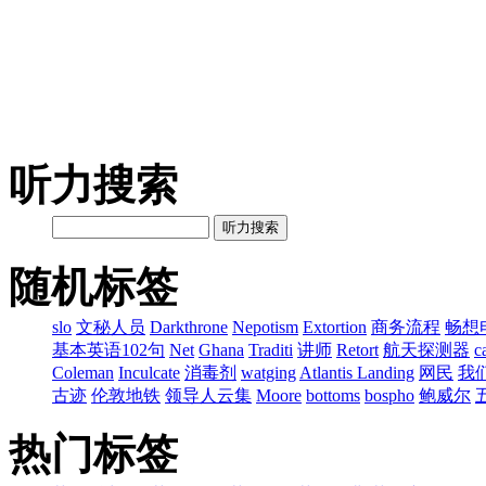
听力搜索
听力搜索
随机标签
slo
文秘人员
Darkthrone
Nepotism
Extortion
商务流程
畅想
基本英语102句
Net
Ghana
Traditi
讲师
Retort
航天探测器
c
Coleman
Inculcate
消毒剂
watging
Atlantis Landing
网民
我
古迹
伦敦地铁
领导人云集
Moore
bottoms
bospho
鲍威尔
热门标签