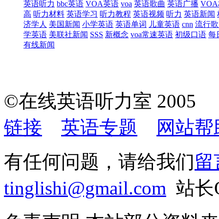
英语听力
bbc英语
VOA英语
voa
英语歌曲
英语广播
VO
高
听力材料
英语学习
听力教程
英语视频
听力
英语新闻
济学人
美国新闻
小学英语
英语单词
儿童英语
cnn
流行歌
学英语
美联社新闻
SSS
新概念
voa常速英语
初级口语
每
有线新闻
©在线英语听力室 200
链接
英语专题
网站帮
有任何问题，请给我们
留
tinglishi@gmail.com
站长QQ