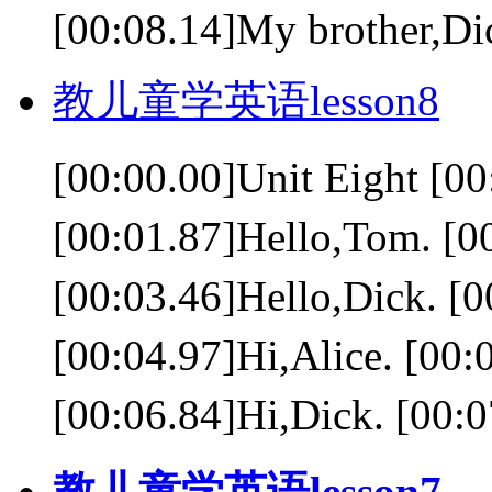
[00:08.14]My brother,Dic
教儿童学英语lesson8
[00:00.00]Unit Eight 
[00:01.87]Hello,Tom
[00:03.46]Hello,Dic
[00:04.97]Hi,Alice.
[00:06.84]Hi,Dick. [0
教儿童学英语lesson7