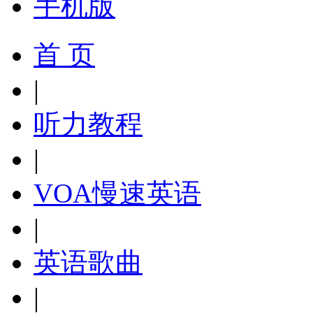
手机版
首 页
|
听力教程
|
VOA慢速英语
|
英语歌曲
|