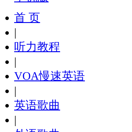
首 页
|
听力教程
|
VOA慢速英语
|
英语歌曲
|