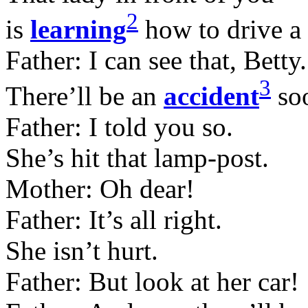
2
is
learning
how to drive a 
Father: I can see that, Betty.
3
There’ll be an
accident
so
Father: I told you so.
She’s hit that lamp-post.
Mother: Oh dear!
Father: It’s all right.
She isn’t hurt.
Father: But look at her car!