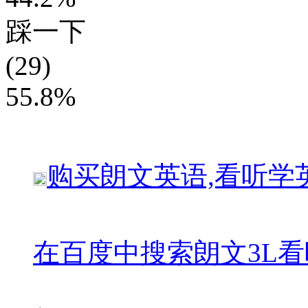
踩一下
(29)
55.8%
购买
朗文英语,看听学
在百度中搜索
朗文3L