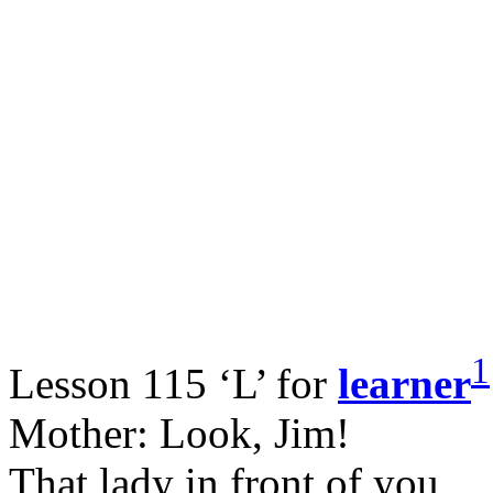
1
Lesson 115 ‘L’ for
learner
Mother: Look, Jim!
That lady in front of you