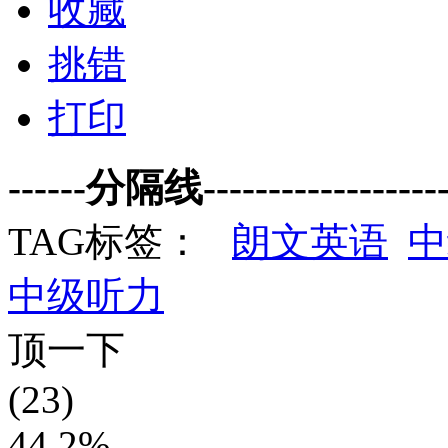
收藏
挑错
打印
------分隔线--------------------
TAG标签：
朗文英语
中
中级听力
顶一下
(23)
44.2%