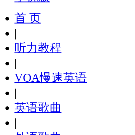
首 页
|
听力教程
|
VOA慢速英语
|
英语歌曲
|