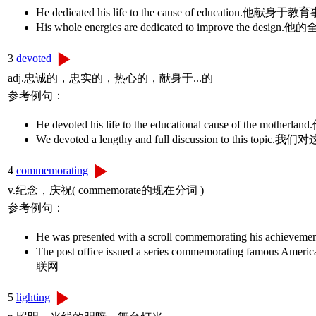
He dedicated his life to the cause of education.他献身
His whole energies are dedicated to improve t
3
devoted
adj.忠诚的，忠实的，热心的，献身于...的
参考例句：
He devoted his life to the educational cause of 
We devoted a lengthy and full discussion to t
4
commemorating
v.纪念，庆祝( commemorate的现在分词 )
参考例句：
He was presented with a scroll commemorat
The post office issued a series commemoratin
联网
5
lighting