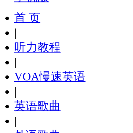
首 页
|
听力教程
|
VOA慢速英语
|
英语歌曲
|