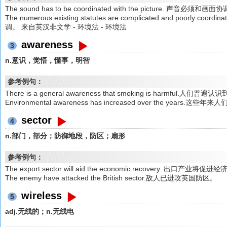
The sound has to be coordinated with the picture. 声音必须和
The numerous existing statutes are complicated and poor
调。 来自英汉非文学 - 环境法 - 环境法
awareness
3
n.意识，觉悟，懂事，明智
参考例句：
There is a general awareness that smoking is harmful.人
Environmental awareness has increased over the years
sector
4
n.部门，部分；防御地段，防区；扇形
参考例句：
The export sector will aid the economic recovery. 出口产业将促
The enemy have attacked the British sector.敌人已进攻英国防区。
wireless
5
adj.无线的；n.无线电