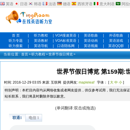
英语
日语
韩语
法语
德语
西班牙语
意大利语
阿拉
首 页
|
听力教程
|
VOA慢速英语
|
英语歌曲
|
外语歌曲
|
听力专题
|
英语教材
|
VOA标准英语
|
英语动画
|
英语游戏
|
听力搜索
|
英语导航
|
口语陪练网
|
英语视频
|
英语QQ群
|
当前位置:
首页
>
听力教程
>
世界节假日博览
>
世界节假日博览 第159期:
时间:
2016-12-29 03:05
来源:
互联网
提供网友:
mapleleaf
字体： [
大
中
小
]
特别声明：本栏目内容均从网络收集或者网友提供，供仅参考试用，我们无法保证
站长联系，我们将及时删除并致以歉意。
(单词翻译:双击或拖选)