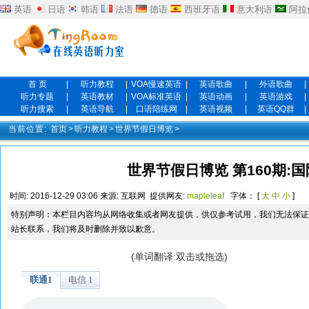
英语
日语
韩语
法语
德语
西班牙语
意大利语
阿拉
首 页
|
听力教程
|
VOA慢速英语
|
英语歌曲
|
外语歌曲
|
听力专题
|
英语教材
|
VOA标准英语
|
英语动画
|
英语游戏
|
听力搜索
|
英语导航
|
口语陪练网
|
英语视频
|
英语QQ群
|
当前位置:
首页
>
听力教程
>
世界节假日博览
>
世界节假日博览 第160期:
时间:
2016-12-29 03:06
来源:
互联网
提供网友:
mapleleaf
字体： [
大
中
小
]
特别声明：本栏目内容均从网络收集或者网友提供，供仅参考试用，我们无法保证
站长联系，我们将及时删除并致以歉意。
(单词翻译:双击或拖选)