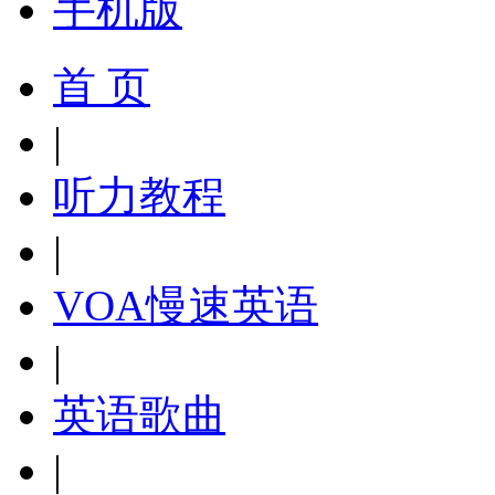
手机版
首 页
|
听力教程
|
VOA慢速英语
|
英语歌曲
|