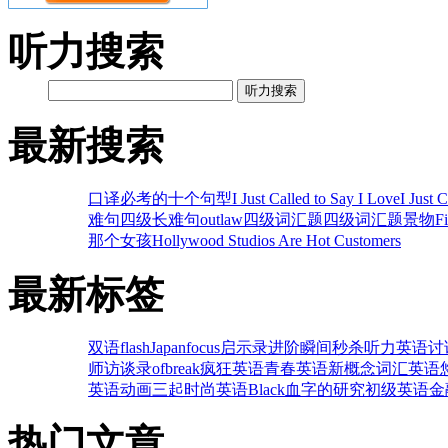
听力搜索
听力搜索
最新搜索
口译必考的十个句型
I Just Called to Say I Love
I Just 
难句
四级长难句
outlaw
四级词汇题
四级词汇题
景物
F
那个女孩
Hollywood Studios Are Hot Customers
最新标签
双语flash
Japan
focus
启示录
进阶
瞬间秒杀听力
英语讨
师
访谈录
of
break
疯狂英语
青春英语
新概念词汇
英语
英语动画
三起
时尚英语
Black
血字的研究
初级英语
金
热门文章