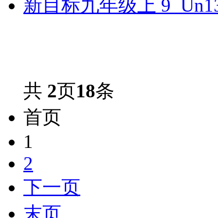
新目标九年级上 9_Un1
共
2
页
18
条
首页
1
2
下一页
末页