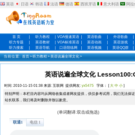
英语
日语
韩语
法语
德语
西班牙语
意大利语
阿拉
首 页
|
听力教程
|
VOA慢速英语
|
英语歌曲
|
外语歌曲
|
听力专题
|
英语教材
|
VOA标准英语
|
英语动画
|
英语游戏
|
听力搜索
|
英语导航
|
口语陪练网
|
英语视频
|
英语QQ群
|
当前位置:
首页
>
听力教程
>
英语说遍全球文化
>
英语说遍全球文化 Lesson100:
时间:
2010-11-15 01:38
来源:
互联网
提供网友:
yx5475
字体： [
大
中
小
]
特别声明：本栏目内容均从网络收集或者网友提供，供仅参考试用，我们无法保证
站长联系，我们将及时删除并致以歉意。
(单词翻译:双击或拖选)