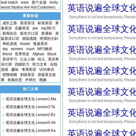
您将会获得10到30积分的奖励! Thank yo
ball match
wsre
那个女孩
Holly
英语说遍全球文化 Le
wood Studios Are Hot Customers
最新标签
Sorry,there is not text temporar
成长之路
双语笑话
标准美语
青
您将会获得10到30积分的奖励! Thank yo
英语说遍全球文化 Le
春英语
启蒙英语
are
mp3听力
新闻杂志
新东方口语
新课标
原
Sorry,there is not text temporar
版英语口语
袋鼠跳跳
绝望的主妇
单机游戏
Israeli
慢速英语
您将会获得10到30积分的奖励! Thank yo
英语说遍全球文化 
sky
women
court
MP3教程
friend
世界简史
Afghan
Black
Sorry,there is not text temporar
英语学习
公众人物
幼儿
英语单
词大师
四级听力
听力文本
在线
您将会获得10到30积分的奖励! Thank yo
英语说遍全球文化 Le
游戏
趣味
考博英语
VOA单词
想聊就聊
初级英语
原版英文故
事
歌曲欣赏
外研社
视频
Sorry,there is not text temporar
您将会获得10到30积分的奖励! Thank yo
热门文章
英语说遍全球文化 
英语说遍全球文化 Lesson1:Ma
Sorry,there is not text temporar
英语说遍全球文化 Lesson3:Ta
您将会获得10到30积分的奖励! Thank yo
英语说遍全球文化 Les
英语说遍全球文化 Lesson2:Ev
Sorry,there is not text temporar
英语说遍全球文化 Lesson5:Ab
您将会获得10到30积分的奖励! Thank yo
英语说遍全球文化 Lesson6:Ka
英语说遍全球文化 Les