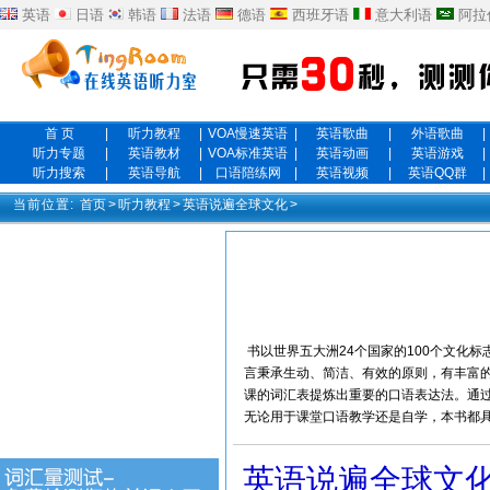
英语
日语
韩语
法语
德语
西班牙语
意大利语
阿拉
首 页
|
听力教程
|
VOA慢速英语
|
英语歌曲
|
外语歌曲
|
听力专题
|
英语教材
|
VOA标准英语
|
英语动画
|
英语游戏
|
听力搜索
|
英语导航
|
口语陪练网
|
英语视频
|
英语QQ群
|
当前位置:
首页
>
听力教程
>
英语说遍全球文化
>
书以世界五大洲24个国家的100个文化
言秉承生动、简洁、有效的原则，有丰富
课的词汇表提炼出重要的口语表达法。通过
无论用于课堂口语教学还是自学，本书都
英语说遍全球文化 Le