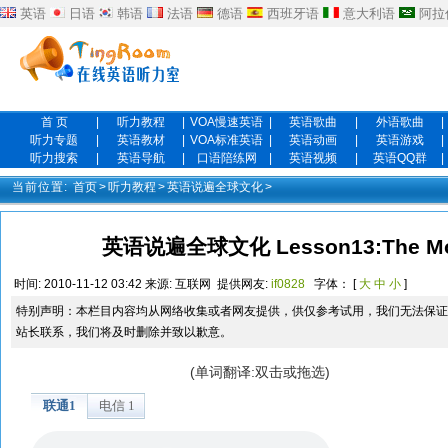
英语
日语
韩语
法语
德语
西班牙语
意大利语
阿拉
首 页
|
听力教程
|
VOA慢速英语
|
英语歌曲
|
外语歌曲
|
听力专题
|
英语教材
|
VOA标准英语
|
英语动画
|
英语游戏
|
听力搜索
|
英语导航
|
口语陪练网
|
英语视频
|
英语QQ群
|
当前位置:
首页
>
听力教程
>
英语说遍全球文化
>
英语说遍全球文化 Lesson13:The M
时间:
2010-11-12 03:42
来源:
互联网
提供网友:
if0828
字体： [
大
中
小
]
特别声明：本栏目内容均从网络收集或者网友提供，供仅参考试用，我们无法保证
站长联系，我们将及时删除并致以歉意。
(单词翻译:双击或拖选)