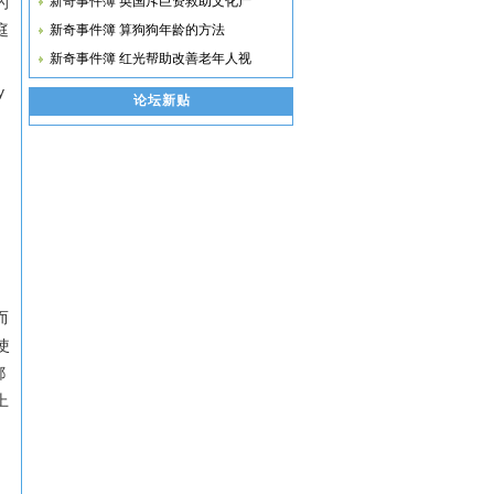
的
新奇事件簿 英国斥巨资救助文化产
庭
新奇事件簿 算狗狗年龄的方法
新奇事件簿 红光帮助改善老年人视
y
论坛新贴
而
使
都
上