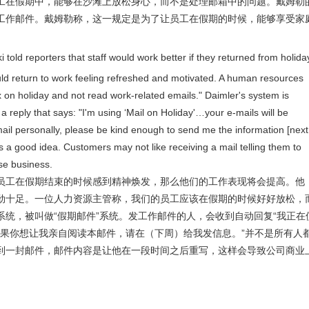
工在假期中，能够在沙滩上放松身心，而不是处理邮箱中的问题。戴姆勒
工作邮件。戴姆勒称，这一规定是为了让员工在假期的时候，能够享受家
 told reporters that staff would work better if they returned from holida
ould return to work feeling refreshed and motivated. A human resources
x on holiday and not read work-related emails." Daimler's system is
 a reply that says: "I'm using ‘Mail on Holiday'…your e-mails will be
ail personally, please be kind enough to send me the information [next
s a good idea. Customers may not like receiving a mail telling them to
se business.
员工在假期结束的时候感到精神焕发，那么他们的工作表现将会提高。他
劲十足。一位人力资源主管称，我们的员工应该在假期的时候好好放松，
统，被叫做“假期邮件”系统。发工作邮件的人，会收到自动回复“我正在
如果你想让我亲自阅读本邮件，请在（下周）给我发信息。”并不是所有人
到一封邮件，邮件内容是让他在一段时间之后重写，这样会导致公司商业