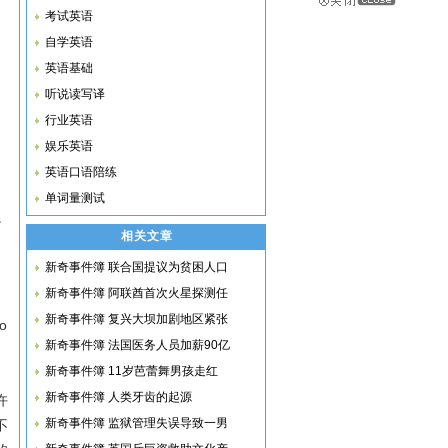
考试英语
自学英语
英语基础
听说读写译
行业英语
娱乐英语
英语口语陪练
单词量测试
s
相关文章
新奇事件簿 联合国提议为贫困人口
新奇事件簿 阿联酋首次火星探测任
新奇事件簿 复兴大坝加剧地区紧张
to
新奇事件簿 法国医务人员加薪90亿
新奇事件簿 11岁芭蕾舞男孩走红
新奇事件簿 人类牙齿的起源
许
新奇事件簿 监狱管理失误导致一男
不