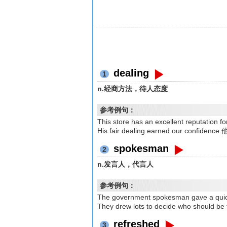
dealing
1
n.经商方法，待人态度
参考例句：
This store has an excellent repu
His fair dealing earned our co
spokesman
2
n.发言人，代言人
参考例句：
The government spokesman gave a
They drew lots to decide who sh
refreshed
3