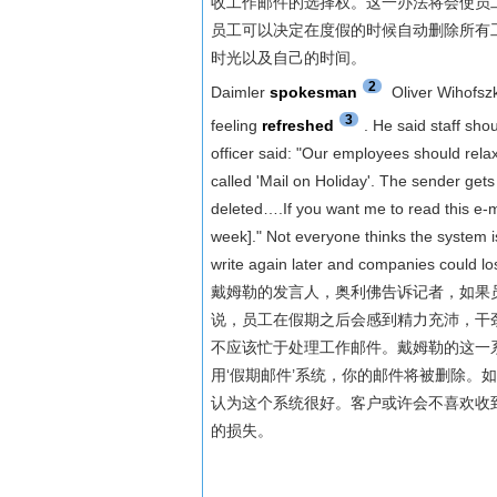
收工作邮件的选择权。这一办法将会使员
员工可以决定在度假的时候自动删除所有
时光以及自己的时间。
2
Daimler
spokesman
Oliver Wihofszki
3
feeling
refreshed
. He said staff sh
officer said: "Our employees should rela
called 'Mail on Holiday'. The sender gets
deleted….If you want me to read this e-m
week]." Not everyone thinks the system i
write again later and companies could lo
戴姆勒的发言人，奥利佛告诉记者，如果
说，员工在假期之后会感到精力充沛，干
不应该忙于处理工作邮件。戴姆勒的这一系
用‘假期邮件’系统，你的邮件将被删除。
认为这个系统很好。客户或许会不喜欢收
的损失。