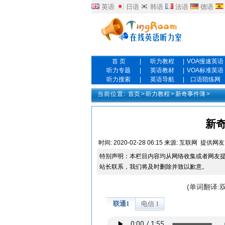
英语
日语
韩语
法语
德语
首 页
|
听力教程
|
VOA慢速英语
听力专题
|
英语教材
|
VOA标准英语
听力搜索
|
英语导航
|
口语陪练网
当前位置:
首页
>
听力教程
>
新奇事件薄
>
新
时间:
2020-02-28 06:15
来源:
互联网
提供网友
特别声明：本栏目内容均从网络收集或者网友
站长联系，我们将及时删除并致以歉意。
(单词翻译: