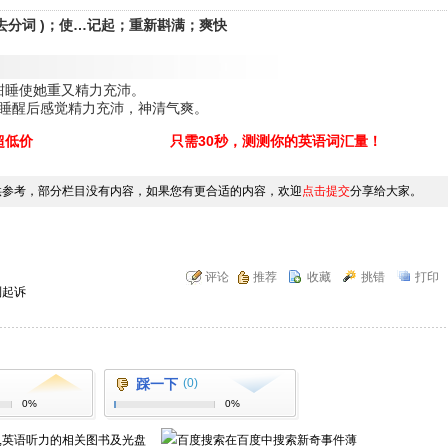
和过去分词 )；使…记起；重新斟满；爽快
her. 一场酣睡使她重又精力充沛。
freshed. 我睡醒后感觉精力充沛，神清气爽。
超低价
只需30秒，测测你的英语词汇量！
供参考，部分栏目没有内容，如果您有更合适的内容，欢迎
点击提交
分享给大家。
评论
推荐
收藏
挑错
打印
到起诉
踩一下
(0)
0%
0%
,英语听力
的相关图书及光盘
在百度中搜索
新奇事件薄