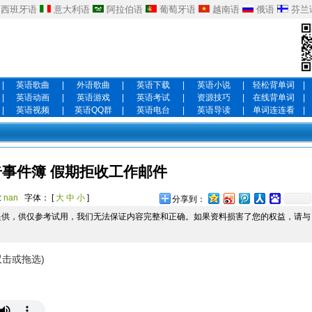
西班牙语
意大利语
阿拉伯语
葡萄牙语
越南语
俄语
芬兰
|
英语歌曲
|
外语歌曲
|
英语下载
|
英语小说
|
轻松背单词
|
|
英语动画
|
英语游戏
|
英语考试
|
资源技巧
|
在线背单词
|
|
英语视频
|
英语QQ群
|
英语电台
|
英语导读
|
单词连连看
|
奇事件簿 假期拒收工作邮件
:
nan
字体： [
大
中
小
]
分享到：
提供，供仅参考试用，我们无法保证内容完整和正确。如果资料损害了您的权益，请与
双击或拖选)