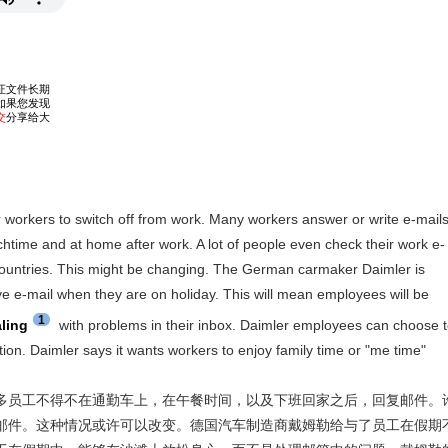
or workers to switch off from work. Many workers answer or write e-mail
chtime and at home after work. A lot of people even check their work e-
countries. This might be changing. The German carmaker Daimler is
ive e-mail when they are on holiday. This will mean employees will be
1
ling
with problems in their inbox. Daimler employees can choose 
tion. Daimler says it wants workers to enjoy family time or "me time"
多员工不得不在通勤车上，在午餐时间，以及下班回家之后，回复邮件。
邮件。这种情况或许可以改变。德国汽车制造商戴姆勒给与了员工在假期