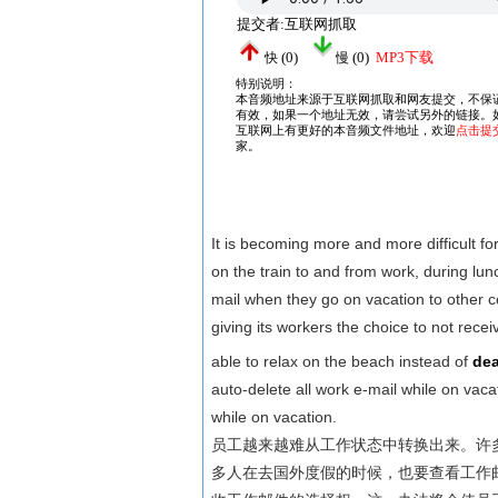
It is becoming more and more difficult f
on the train to and from work, during lun
mail when they go on vacation to other 
giving its workers the choice to not rece
able to relax on the beach instead of
dea
auto-delete all work e-mail while on vaca
while on vacation.
员工越来越难从工作状态中转换出来。许
多人在去国外度假的时候，也要查看工作