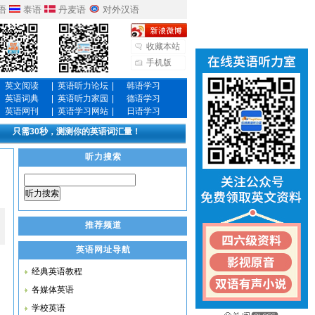
语
泰语
丹麦语
对外汉语
收藏本站
手机版
英文阅读
|
英语听力论坛
|
韩语学习
英语词典
|
英语听力家园
|
德语学习
英语网刊
|
英语学习网站
|
日语学习
只需30秒，测测你的英语词汇量！
听力搜索
听力搜索
推荐频道
英语网址导航
经典英语教程
各媒体英语
学校英语