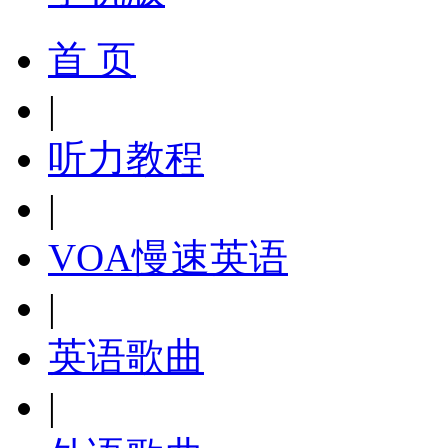
首 页
|
听力教程
|
VOA慢速英语
|
英语歌曲
|