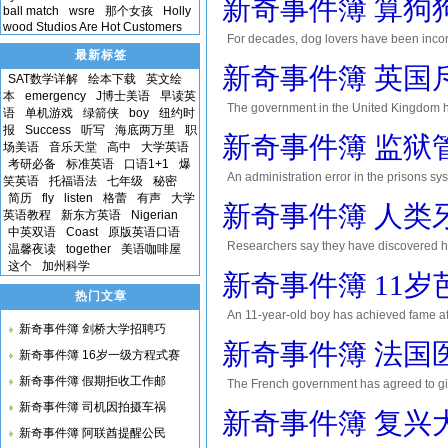
新奇事件簿 算狗
ball match
wsre
那个女孩
Holly
wood Studios Are Hot Customers
For decades, dog lovers have been 
最新标签
法都是错误的。 People have traditionally wor
新奇事件簿 英国
SAT数学详解
绘本下载
英文绘
本
emergency
J博士美语
早读英
The government in the United Kingdom has 
语
单机游戏
绿箭侠
boy
纽约时
国政府宣布将提供20亿美元帮助支持该国艺术产业。 The m
报
Success
听写
海底两万里
职
新奇事件簿 监狱
场美语
音乐天堂
高中
大学英语
考研必备
标准英语
口语1+1
爆
An administration error in the prisons s
笑英语
托福语法
七年级
秘密
sentenced to serve. 萨摩
简历
fly
listen
格蕾
有声
大学
新奇事件簿 人类
英语教程
新东方英语
Nigerian
中英双语
Coast
原版英语口语
Researchers say they have discovered 
温馨夜读
together
美语咖啡屋
这个
加州科学
员称他们已经发现了人类是如何长牙的。这些研究人
新奇事件簿 11
热门文章
An 11-year-old boy has achieved fame aft
新奇事件簿 剑桥大学招聘巧
social media. 尼日利亚拉各斯一名1
新奇事件簿 法国
新奇事件簿 16岁一级方程式赛
新奇事件簿 假期拒收工作邮
The French government has agreed to give 
labour unions. 法国政府已经同意给
新奇事件簿 司机因拍摄车祸
新奇事件簿 复兴
新奇事件簿 阿联酋提醒公民