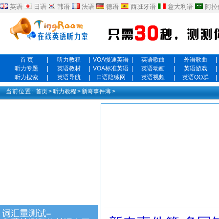
英语
日语
韩语
法语
德语
西班牙语
意大利语
阿拉
首 页
|
听力教程
|
VOA慢速英语
|
英语歌曲
|
外语歌曲
|
听力专题
|
英语教材
|
VOA标准英语
|
英语动画
|
英语游戏
|
听力搜索
|
英语导航
|
口语陪练网
|
英语视频
|
英语QQ群
|
当前位置:
首页
>
听力教程
>
新奇事件薄
>