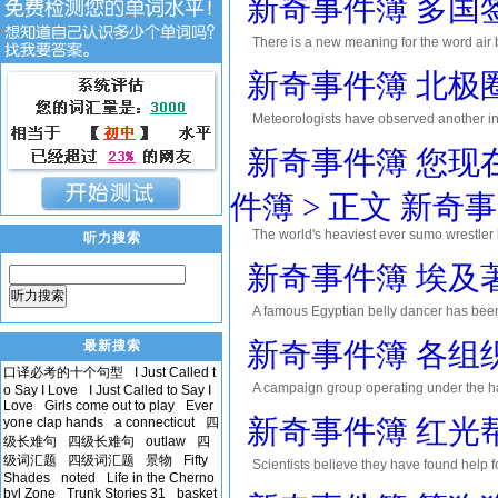
新奇事件簿 多国
There is a new meaning for the word air 
linked an airport departure lounge to an
新奇事件簿 北极
Meteorologists have observed another indi
all-time record on Saturday, with the me
新奇事件簿 您现在
件簿 > 正文 新奇事
The world's heaviest ever sumo wrestler 
听力搜索
界上最重量级相扑选手给其他选手提供建议。该名相扑选手
新奇事件簿 埃及
听力搜索
A famous Egyptian belly dancer has been 
bars. 一名埃及著名肚皮舞演员被关进
新奇事件簿 各组
最新搜索
口译必考的十个句型
I Just Called t
A campaign group operating under the ha
o Say I Love
I Just Called to Say I
Love
Girls come out to play
Ever
Twitter. 一个场名为Stop Hate For Pro
新奇事件簿 红光
yone clap hands
a connecticut
四
级长难句
四级长难句
outlaw
四
级词汇题
四级词汇题
景物
Fifty
Scientists believe they have found
Shades
noted
Life in the Cherno
力问题的方法。 The solution is shining a spe
byl Zone
Trunk Stories 31
basket