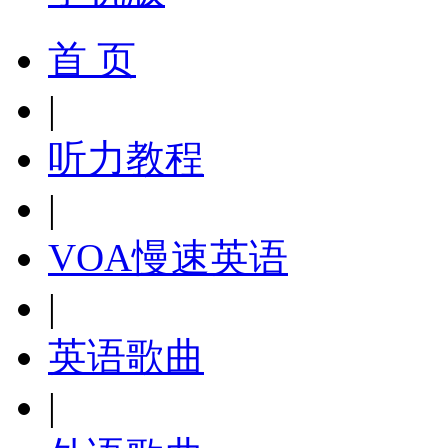
首 页
|
听力教程
|
VOA慢速英语
|
英语歌曲
|