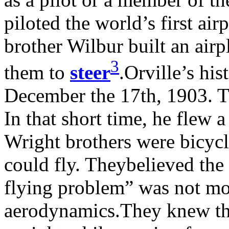
piloted the world’s first ai
brother Wilbur built an airp
3
them to
steer
.Orville’s his
December the 17th, 1903. Th
In that short time, he flew a
Wright brothers were bicyc
could fly. Theybelieved the 
flying problem” was not mor
aerodynamics.They knew tha