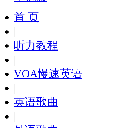
首 页
|
听力教程
|
VOA慢速英语
|
英语歌曲
|