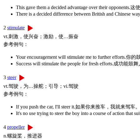
This gave them a decided advantage over their 
There is a decided difference between British 
2
stimulate
vt.刺激，使兴奋；激励，使…振奋
参考例句：
Your encouragement will stimulate me to further 
Success will stimulate the people for fresh effo
3
steer
vt.驾驶，为…操舵；引导；vi.驾驶
参考例句：
If you push the car, I'll steer it.如果你来推车，我就来驾车
It's no use trying to steer the boy into a course 
4
propeller
n.螺旋桨，推进器