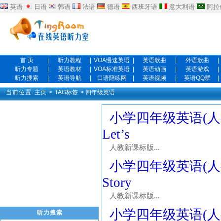
英语
日语
韩语
法语
德语
西班牙语
意大利语
阿拉
首 页
|
听力教程
|
VOA慢速英语
|
英语歌曲
|
外语歌曲
|
听力专题
|
英语教材
|
VOA标准英语
|
英语动画
|
英语游戏
|
听力搜索
|
英语导航
|
口语陪练网
|
英语视频
|
英语QQ群
|
当前位置:
主页
>
TAG标签
> 四年级英语
小学四年级英语(人教新课
Let’s
人教新课标版...
小学四年级英语(人教新课
Story
人教新课标版...
小学四年级英语(人教新课
听力搜索