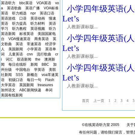
英语听力
bbc英语
VOA英语
vo
小学四年级英语(人教新课
a
英语歌曲
英语广播
VOA标准
英语
听力精选
npr
英语口语
Let’s
英语游戏
口语
英语动画
慢速
英语
听力提高
听力材料
英语
人教新课标版...
学习
听力教程
英语视频
听力
英语新闻
标准英语
美国国家电
小学四年级英语(人教新课
台
VOA慢速英语
商务英语
英
文歌曲
英语
常速英语
经济学
Let’s
人
美国新闻
小学英语
英语单
词
儿童英语
cnn
流行歌曲
cr
人教新课标版...
i
词汇
双语新闻
the
澳洲新
闻
每日在线听
新闻
BBC
加
小学四年级英语(人教新课
州分级
中国电台
学英语
美联
社新闻
SSS
新概念
voa常速英
Let’s
语
初级口语
每日一句
Flash
大学英语
英国新闻
treasures
人教新课标版...
加州语文
ABC新闻快递
单词
美国有线新闻
首页
上一页
1
2
3
4
5
©在线英语听力室 2005
关于
有任何问题，请给我们
留言
，管理