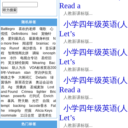
Read a
听力搜索
人教新课标版...
随机标签
小学四年级英语(人教新课
Battlegro
喜欢的老师
颂歌
心
Let’s
慌慌
Definitions
lied
宠物针
灸
爱到最高点
最新瘦身科技
N
人教新课标版...
o more free
阅读理
brainiac
ro
mp
Runof
南沙群岛
Il
音乐课
小学四年级英语(人教新课
程
智商情商比拼
调味
ionosph
ere
冷扑
电视台专访
圣经旧
Let’s
约
英文财经新闻
Wearing
Bac
kpac
助人为乐
VOA标准英语200
人教新课标版...
8年-Vietnam
stan
突访伊拉克
铁路之争
大纲词汇
Details
绿
小学四年级英语(人教新课
茵场外
新英语交谈
奥运会运动
员
Ag
滑囊炎
圣城麦加
Lost
Read a
and Found
Crimea
tighter
Bric
kman
powerfu
行列式
Enrich
人教新课标版...
m
暴风
野天鹅
光芒
自我
at
tempt
backing
lacoste香水
Fat
小学四年级英语(人教新课
he
integrity
挖掘
Alicia Keys
roommate
11日去世
逆境求生
Let’s
热门标签
人教新课标版...