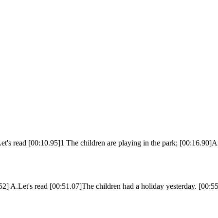
t's read [00:10.95]1 The children are playing in the park; [00:16.90]An
.52] A.Let's read [00:51.07]The children had a holiday yesterday. [00:5