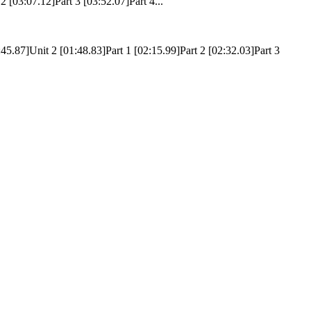
2 [03:07.12]Part 3 [03:52.07]Part 4...
87]Unit 2 [01:48.83]Part 1 [02:15.99]Part 2 [02:32.03]Part 3