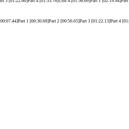
rt 3 [01:22.60]Part 4 [01:53.76]Unit 4 [01:56.69]Part 1 [02:19.94]Part 
]Part 1 [00:30.69]Part 2 [00:50.65]Part 3 [01:22.13]Part 4 [01:45.