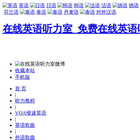
英语
日语
韩语
法语
德语
芬兰语
泰语
丹麦语
对外汉语
在线英语听力室_免费在线英语
收藏本站
手机版
首 页
|
听力教程
|
VOA慢速英语
|
英语歌曲
|
外语歌曲