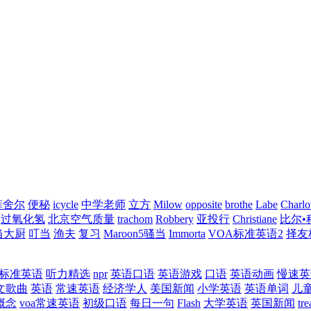
菲舍尔
便秘
icycle
中学老师
立方
Milow
opposite
brothe
Labe
Charlo
过氧化氢
北京空气质量
trachom
Robbery
亚投行
Christiane
比尔•
当大厨
叮当
渔夫
复习
Maroon5骚当
Immorta
VOA标准英语2
择友
A标准英语
听力精选
npr
英语口语
英语游戏
口语
英语动画
慢速英
文歌曲
英语
常速英语
经济学人
美国新闻
小学英语
英语单词
儿
概念
voa常速英语
初级口语
每日一句
Flash
大学英语
英国新闻
tre