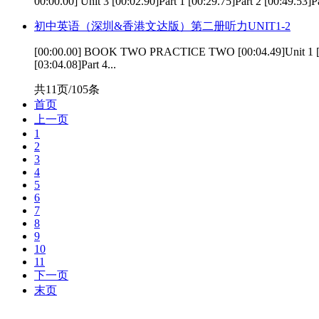
00:00.00] Unit 3 [00:02.90]Part 1 [00:29.75]Part 2 [00:49.53]Pa
初中英语（深圳&香港文达版）第二册听力UNIT1-2
[00:00.00] BOOK TWO PRACTICE TWO [00:04.49]Unit 1 [00:07.44
[03:04.08]Part 4...
共11页/105条
首页
上一页
1
2
3
4
5
6
7
8
9
10
11
下一页
末页