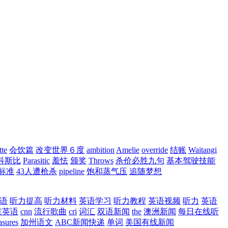
tte
会饮篇
改变世界６度
ambition
Amelie
override
结账
Waitangi
科斯比
Parasitic
羞怯
颁奖
Throws
杀价必胜九句
基本驾驶技能
标准
43人遭枪杀
pipeline
饱和蒸气压
追随梦想
语
听力提高
听力材料
英语学习
听力教程
英语视频
听力
英语
童英语
cnn
流行歌曲
cri
词汇
双语新闻
the
澳洲新闻
每日在线听
asures
加州语文
ABC新闻快递
单词
美国有线新闻