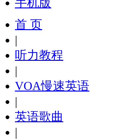
手机版
首 页
|
听力教程
|
VOA慢速英语
|
英语歌曲
|