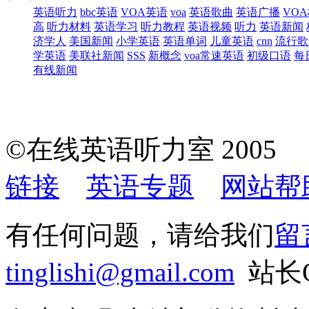
英语听力
bbc英语
VOA英语
voa
英语歌曲
英语广播
VO
高
听力材料
英语学习
听力教程
英语视频
听力
英语新闻
济学人
美国新闻
小学英语
英语单词
儿童英语
cnn
流行歌
学英语
美联社新闻
SSS
新概念
voa常速英语
初级口语
每
有线新闻
©在线英语听力室 200
链接
英语专题
网站帮
有任何问题，请给我们
留
tinglishi@gmail.com
站长QQ