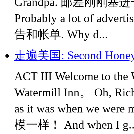
Grandpa. 邮差刚刚
Probably a lot of adv
告和帐单. Why d...
走遍美国: Second Hone
ACT III Welcome to t
Watermill Inn。 Oh, Ric
as it was when we 
模一样！ And when I g..