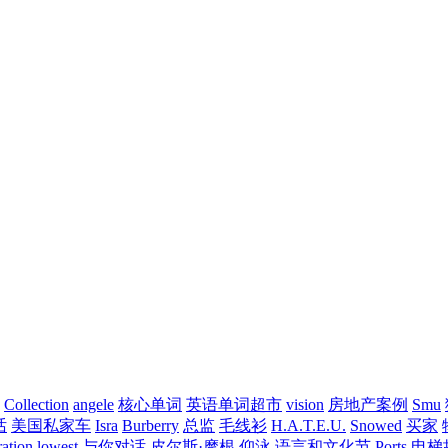
Collection
angele
核心单词
英语单词超市
vision
房地产案例
Smu
话
美国私家车
Isra
Burberry
总监
毛线衫
H.A.T.E.U.
Snowed
买家
ration
lowest
与你对话
皮尔斯·摩根
仰泳
语言和文化节
Ports
电梯