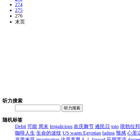
274
275
276
末页
听力搜索
听力搜索
随机标签
Debit
可能
周末
fergalicious
欢庆舞节
难民日
toto
琅勃拉邦
咖啡人生
生命的波纹
US wants Egyptian
fading
预感
心里
克里米亚
imagination
这是真男人！
fayyad
应用英语
daspe