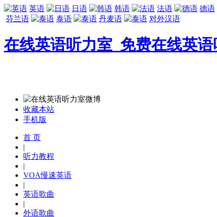
英语
日语
韩语
法语
德语
芬兰语
泰语
丹麦语
对外汉语
在线英语听力室_免费在线英语
收藏本站
手机版
首 页
|
听力教程
|
VOA慢速英语
|
英语歌曲
|
外语歌曲