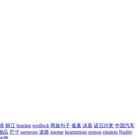
猜
丽江
hearing
wedlock
商旅句子
雀巢
泳装
诺贝尔奖
中国汽车
物品
尺寸
surgeons
道路
gnome
heartstrings
poison
einstein
Nudity
故障