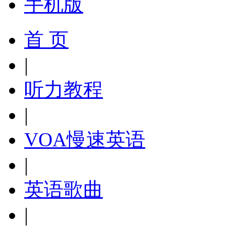
手机版
首 页
|
听力教程
|
VOA慢速英语
|
英语歌曲
|