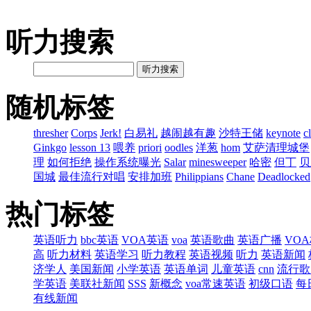
听力搜索
听力搜索
随机标签
thresher
Corps
Jerk!
白易礼
越闹越有趣
沙特王储
keynote
c
Ginkgo
lesson 13
喂养
priori
oodles
洋葱
hom
艾萨清理城堡
理
如何拒绝
操作系统曝光
Salar
minesweeper
哈密
但丁
贝
国城
最佳流行对唱
安排加班
Philippians
Chane
Deadlocked
热门标签
英语听力
bbc英语
VOA英语
voa
英语歌曲
英语广播
VO
高
听力材料
英语学习
听力教程
英语视频
听力
英语新闻
济学人
美国新闻
小学英语
英语单词
儿童英语
cnn
流行歌
学英语
美联社新闻
SSS
新概念
voa常速英语
初级口语
每
有线新闻