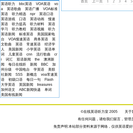
首页
上一页
1
2
3
4
5
英语听力
bbc英语
VOA英语
vo
a
英语歌曲
英语广播
VOA标准
英语
听力精选
npr
英语口语
英语游戏
口语
英语动画
慢速
英语
听力提高
听力材料
英语
学习
听力教程
英语视频
听力
英语新闻
标准英语
美国国家电
台
VOA慢速英语
商务英语
英
文歌曲
英语
常速英语
经济学
人
美国新闻
小学英语
英语单
词
儿童英语
cnn
流行歌曲
cr
i
词汇
双语新闻
the
澳洲新
闻
每日在线听
新闻
BBC
加
州分级
中国电台
学英语
美联
社新闻
SSS
新概念
voa常速英
语
初级口语
每日一句
Flash
大学英语
英国新闻
treasures
加州语文
ABC新闻快递
单词
美国有线新闻
©在线英语听力室 2005
关于
有任何问题，请给我们
留言
，管理
免责声明:本站部分资料来源于网络，仅供英语爱好