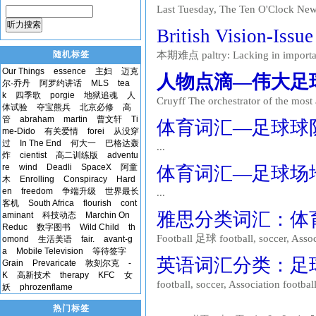
Last Tuesday, The Ten O'Clock News
about the Football Premiership . Th
听力搜索
British Vision
illegal payments, he's firmly denied t
随机标签
本期难点 paltry: Lacking i
了。 本期生词： flock: To congregate or
Our Things
essence
主妇
迈克
人物点滴—伟大足
尔·乔丹
阿罗约讲话
MLS
tea
k
四季歌
porgie
地狱追魂
人
Cruyff The orchestrator of the most a
体试验
夺宝熊兵
北京必修
高
never to win the world c
管
abraham
martin
曹文轩
Ti
体育词汇—足球球队
me-Dido
有关爱情
forei
从没穿
过
In The End
何大一
巴格达轰
...
炸
cientist
高二训练版
adventu
re
wind
Deadli
SpaceX
阿童
体育词汇—足球场地名
木
Enrolling
Conspiracy
Hard
en
freedom
争端升级
世界最长
...
客机
South Africa
flourish
cont
雅思分类词汇：体
aminant
科技动态
Marchin On
Reduc
数字图书
Wild Child
th
Football 足球 football, soccer, Ass
omond
生活美语
fair.
avant-g
a
Mobile Television
等待签字
half-way line 中线 football, elev
英语词汇分类：足
Grain
Prevaricate
敦刻尔克
-
K
高新技术
therapy
KFC
女
football, soccer, Association foo
妖
phrozenflame
中线 football, eleven 足球队 footba
热门标签