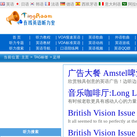
英语
日语
韩语
法语
德语
西班牙语
意大利语
阿拉
首 页
|
听力教程
|
VOA慢速英语
|
英语歌曲
|
外语歌曲
|
听力专题
|
英语教材
|
VOA标准英语
|
英语动画
|
英语游戏
|
听力搜索
|
英语导航
|
口语陪练网
|
英语视频
|
英语QQ群
|
当前位置:
主页
>
TAG标签
> 足球
广告大餐 Amste
欣赏独具创意的英语广告！边听边
音乐咖啡厅:Long L
有时候老歌更具有感动人心的力量，正像这
Leppard 乐队 一路走得漫长而坚
British Visio
成立于1977年的冬天，前身是ATO
It all seemed to fit so perfectly at 
world's most glamorous club in the 
British Vision Is
听力搜索
and No.23 and the name Beckham w