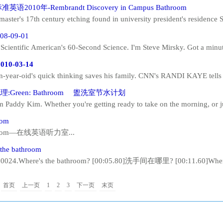
 was tired of saving every penny to buy a dream home.Trying to placat
英语2010年-Rembrandt Discovery in Campus Bathroom
rtment, within their bu...
master's 17th century etching found in university president's residence 
gton 09 February 2010 The Very Rev. David M. O'Connell examines the
08-09-01
om cabinet Watch: Logue Koster report Window...
s Scientific American's 60-Second Science. I'm Steve Mirsky. Got a minut
No. [Spray sound.] Deodorizing the bathroom? No. [Spray sound.] Check
010-03-14
 chemists at the University of Califor...
n-year-oid's quick thinking saves his family. CNN's RANDI KAYE tells
ero. RANDI KAYE, CNN CORRESPONDENT (voice-over): Courage some
:Green: Bathroom 盥洗室节水计划
es, like this 7-year-old from California. UNIDENTIFIE...
am Paddy Kim. Whether you're getting ready to take on the morning, or ju
a long day, the bathroom can be a retreat from the world, but it's also w
oom
used indoors gets consumed...
room—在线英语听力室...
 the bathroom
.0024.Where's the bathroom? [00:05.80]洗手间在哪里? [00:11.60]Where'
里? [00:16.56]Could you tell me how to get to the restro
0:23.41]Which w...
首页
上一页
1
2
3
下一页
末页