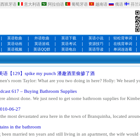
西班牙语
意大利语
阿拉伯语
葡萄牙语
越南语
俄语
芬兰
|
英语歌曲
|
外语歌曲
|
英语下载
|
英语小说
|
轻松背单词
|
|
英语动画
|
英语游戏
|
英语考试
|
资源技巧
|
在线背单词
|
|
英语视频
|
英语QQ群
|
英语电台
|
英语导读
|
单词连连看
|
lk美语【129】spike my punch 潘趣酒里偷掺了酒
 men's room Taylor: What are you two doing in here? Holly: We heard yo
 check on you. Taylor: I was sitting there giving out nametags and all 
dcast 617 – Buying Bathroom Supplies
 Who, Femi? Yeah, Yi-jun saw her...
ere almost done. We just need to get some bathroom supplies for Kimbe
, a bathmat and a bathroom scale . Dont forget the cleaning supplies. S
010-06-27
ctant , bowl cleaner , and a...
s the most devastated area here in the town of Branquinha, located arou
roke its banks and flooded all of this area. Take a look at what's left of
tains in the bathroom
have been a bathroom, cou...
 been married ten years and still living in an apartment, the wife would