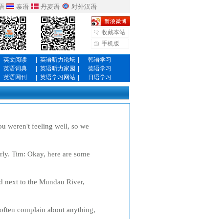
语
泰语
丹麦语
对外汉语
收藏本站
手机版
英文阅读
|
英语听力论坛
|
韩语学习
英语词典
|
英语听力家园
|
德语学习
英语网刊
|
英语学习网站
|
日语学习
u weren't feeling well, so we
of a sudden, there she was.
rly. Tim: Okay, here are some
hell need some rubber gloves ,
nd next to the Mundau River,
 that building. That room there
 often complain about anything,