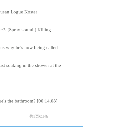
e (安抚)her, the husband found a
Susan Logue Koster |
 etching he discovered in a
e?. [Spray sound.] Killing
ing for explosives, yes.
 us why he's now being called
times comes in small
st soaking in the shower at the
here over 60 percent of the
s the bathroom? [00:14.08]
om? [00:19.98]你可以告诉我洗手间怎么
共3页/21条