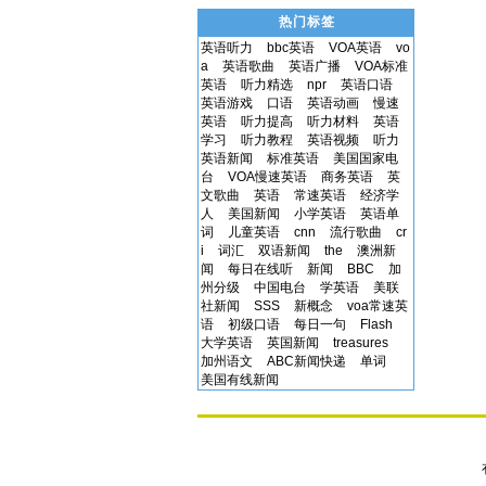
热门标签
英语听力
bbc英语
VOA英语
vo
a
英语歌曲
英语广播
VOA标准
英语
听力精选
npr
英语口语
英语游戏
口语
英语动画
慢速
英语
听力提高
听力材料
英语
学习
听力教程
英语视频
听力
英语新闻
标准英语
美国国家电
台
VOA慢速英语
商务英语
英
文歌曲
英语
常速英语
经济学
人
美国新闻
小学英语
英语单
词
儿童英语
cnn
流行歌曲
cr
i
词汇
双语新闻
the
澳洲新
闻
每日在线听
新闻
BBC
加
州分级
中国电台
学英语
美联
社新闻
SSS
新概念
voa常速英
语
初级口语
每日一句
Flash
大学英语
英国新闻
treasures
加州语文
ABC新闻快递
单词
美国有线新闻