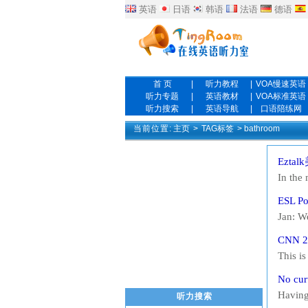
英语
日语
韩语
法语
德语
首 页
|
听力教程
|
VOA慢速英语
听力专题
|
英语教材
|
VOA标准英语
听力搜索
|
英语导航
|
口语陪练网
当前位置:
主页
>
TAG标签
> bathroom
Ezta
In the
came to
ESL Po
Holly:
Jan: W
towels 
CNN 2
disinfe
This i
which b
No cur
could 
Having
听力搜索