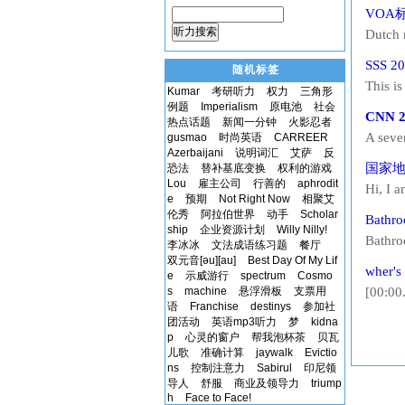
as she
VOA标准
new apa
听力搜索
Dutch 
Washin
SSS 20
随机标签
bathro
This i
Kumar
考研听力
权力
三角形
bugs? 
例题
Imperialism
原电池
社会
CNN 2
Because
热点话题
新闻一分钟
火影忍者
A seve
gusmao
时尚英语
CARREER
Azerbaijani
说明词汇
艾萨
反
the h
国家地理
恐法
替补基底变换
权利的游戏
packag
Lou
雇主公司
行善的
aphrodit
Hi, I 
e
预期
Not Right Now
相聚艾
end of 
伦秀
阿拉伯世界
动手
Scholar
Bathr
water 
ship
企业资源计划
Willy Nilly!
Bath
李冰冰
文法成语练习题
餐厅
双元音[əu][au]
Best Day Of My Lif
wher's
e
示威游行
spectrum
Cosmo
s
machine
悬浮滑板
支票用
[00:00
语
Franchise
destinys
参加社
洗手间在哪
团活动
英语mp3听力
梦
kidna
走吗? [0
p
心灵的窗户
帮我泡杯茶
贝瓦
儿歌
准确计算
jaywalk
Evictio
ns
控制注意力
Sabirul
印尼领
导人
舒服
商业及领导力
triump
h
Face to Face!