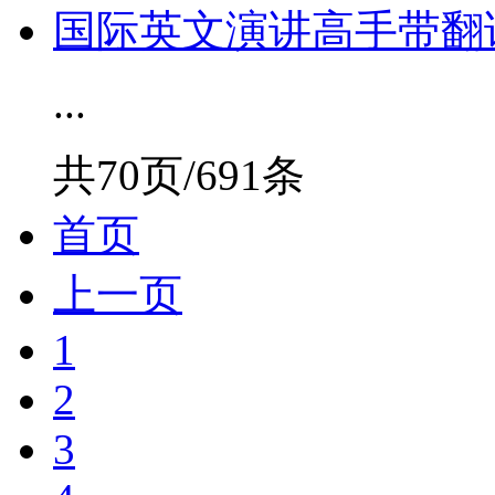
国际英文演讲高手带翻译 ch
...
共70页/691条
首页
上一页
1
2
3