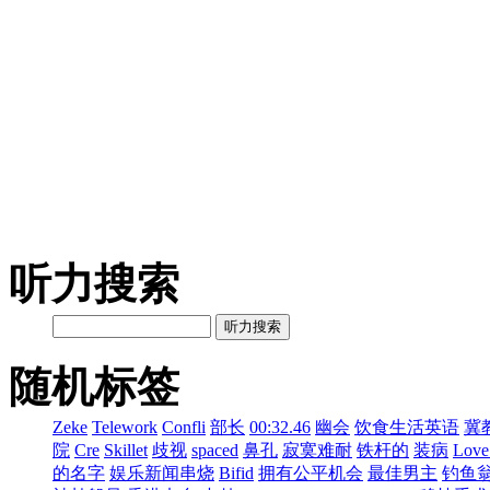
听力搜索
听力搜索
随机标签
Zeke
Telework
Confli
部长
00:32.46
幽会
饮食生活英语
冀
院
Cre
Skillet
歧视
spaced
鼻孔
寂寞难耐
铁杆的
装病
Love
的名字
娱乐新闻串烧
Bifid
拥有公平机会
最佳男主
钓鱼