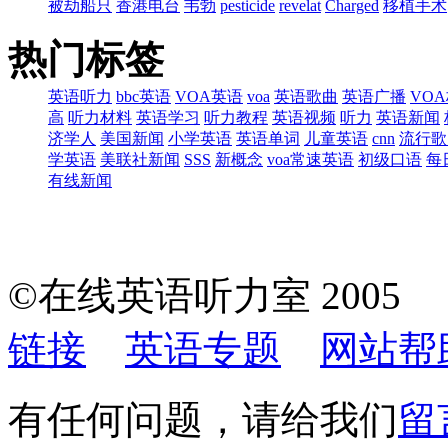
被劫船只
香港电台
韦勃
pesticide
revelat
Charged
移植手术
热门标签
英语听力
bbc英语
VOA英语
voa
英语歌曲
英语广播
VO
高
听力材料
英语学习
听力教程
英语视频
听力
英语新闻
济学人
美国新闻
小学英语
英语单词
儿童英语
cnn
流行歌
学英语
美联社新闻
SSS
新概念
voa常速英语
初级口语
每
有线新闻
©在线英语听力室 200
链接
英语专题
网站帮
有任何问题，请给我们
留