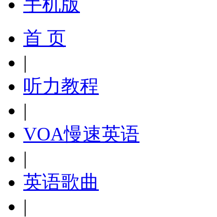
手机版
首 页
|
听力教程
|
VOA慢速英语
|
英语歌曲
|