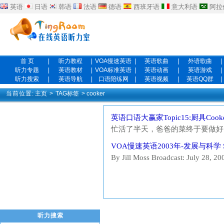
英语
日语
韩语
法语
德语
西班牙语
意大利语
阿拉
首 页
|
听力教程
|
VOA慢速英语
|
英语歌曲
|
外语歌曲
|
听力专题
|
英语教材
|
VOA标准英语
|
英语动画
|
英语游戏
|
听力搜索
|
英语导航
|
口语陪练网
|
英语视频
|
英语QQ群
|
当前位置:
主页
>
TAG标签
> cooker
英语口语大赢家Topic15:厨具Cooke
忙活了半天，爸爸的菜终于要做好
到的呢？他找的碗是否是用来盛汤的呢？ Listen 
VOA慢速英语2003年-发展与科学 Sola
cooking? Dad: Several minutes. Dan
By Jill Moss Broadcast: July 28, 20
Millions of people around the world 
听力搜索