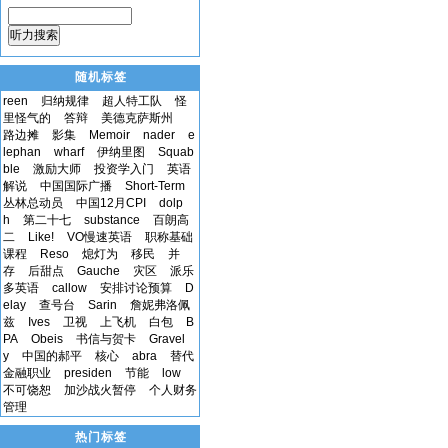
听力搜索
随机标签
reen
归纳规律
超人特工队
怪
里怪气的
答辩
美德克萨斯州
路边摊
影集
Memoir
nader
e
lephan
wharf
伊纳里图
Squab
ble
激励大师
投资学入门
英语
解说
中国国际广播
Short-Term
丛林总动员
中国12月CPI
dolp
h
第二十七
substance
百朗高
二
Like!
VO慢速英语
职称基础
课程
Reso
熄灯为
移民
并
存
后甜点
Gauche
灾区
派乐
多英语
callow
安排讨论预算
D
elay
查号台
Sarin
詹妮弗洛佩
兹
Ives
卫视
上飞机
白包
B
PA
Obeis
书信与贺卡
Gravel
y
中国的郝平
核心
abra
替代
金融职业
presiden
节能
low
不可饶恕
加沙战火暂停
个人财务
管理
热门标签