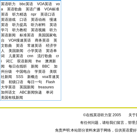
英语听力
bbc英语
VOA英语
vo
a
英语歌曲
英语广播
VOA标准
英语
听力精选
npr
英语口语
英语游戏
口语
英语动画
慢速
英语
听力提高
听力材料
英语
学习
听力教程
英语视频
听力
英语新闻
标准英语
美国国家电
台
VOA慢速英语
商务英语
英
文歌曲
英语
常速英语
经济学
人
美国新闻
小学英语
英语单
词
儿童英语
cnn
流行歌曲
cr
i
词汇
双语新闻
the
澳洲新
闻
每日在线听
新闻
BBC
加
州分级
中国电台
学英语
美联
社新闻
SSS
新概念
voa常速英
语
初级口语
每日一句
Flash
大学英语
英国新闻
treasures
加州语文
ABC新闻快递
单词
美国有线新闻
©在线英语听力室 2005
关于
有任何问题，请给我们
留言
，管理
免责声明:本站部分资料来源于网络，仅供英语爱好