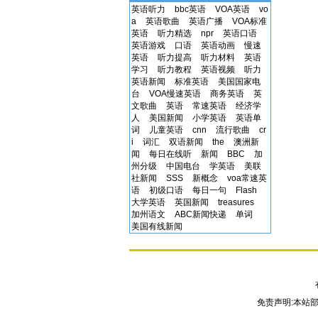
英语听力
bbc英语
VOA英语
vo
a
英语歌曲
英语广播
VOA标准
英语
听力精选
npr
英语口语
英语游戏
口语
英语动画
慢速
英语
听力提高
听力材料
英语
学习
听力教程
英语视频
听力
英语新闻
标准英语
美国国家电
台
VOA慢速英语
商务英语
英
文歌曲
英语
常速英语
经济学
人
美国新闻
小学英语
英语单
词
儿童英语
cnn
流行歌曲
cr
i
词汇
双语新闻
the
澳洲新
闻
每日在线听
新闻
BBC
加
州分级
中国电台
学英语
美联
社新闻
SSS
新概念
voa常速英
语
初级口语
每日一句
Flash
大学英语
英国新闻
treasures
加州语文
ABC新闻快递
单词
美国有线新闻
免责声明:本站