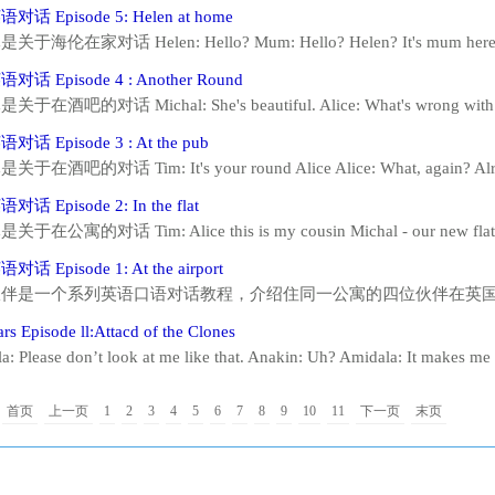
 I feel awful too. I've got a pain in my stomach. My head hurts..... Tim:
话 Episode 5: Helen at home
er Michal! What you need now is a...
于海伦在家对话 Helen: Hello? Mum: Hello? Helen? It's mum here. 
ng hard? You know how much your degree means to your father and me.
话 Episode 4 : Another Round
ned me! Listen, I need your advice. I'm in l...
于在酒吧的对话 Michal: She's beautiful. Alice: What's wrong with y
think Michal really likes you. Alice: Don't be daft! He's only being pol
话 Episode 3 : At the pub
Yes, and why are you so interes...
于在酒吧的对话 Tim: It's your round Alice Alice: What, again? Alrigh
 An orange juice please. Michal: The same for me too. Tim: Oh come on 
话 Episode 2: In the flat
y not try a traditional pint of E...
在公寓的对话 Tim: Alice this is my cousin Michal - our new flatmate
s. Alice: Oh, Michal let me take your mind off that...So, where are you
话 Episode 1: At the airport
olish capital. Alice: Oh, wh...
伙伴是一个系列英语口语对话教程，介绍住同一公寓的四位伙伴在英
四位公寓伙伴 Tim, Michal, Alice 和 Helen 的介绍。 Tim works in a depa
rs Episode ll:Attacd of the Clones
mbitious and very competitive. What's new? He...
a: Please don’t look at me like that. Anakin: Uh? Amidala: It makes me
y lady. Amidala: Must be difficult having sworn your life to the Jedi. N
首页
上一页
1
2
3
4
5
6
7
8
9
10
11
下一页
末页