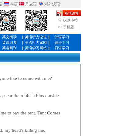
语
泰语
丹麦语
对外汉语
收藏本站
手机版
英文阅读
|
英语听力论坛
|
韩语学习
英语词典
|
英语听力家园
|
德语学习
英语网刊
|
英语学习网站
|
日语学习
e like to come with me?
 Look, why don't you go with
r the rubbish bins outside
orable? Michal: What are you
 to pay the rent. Tim: Comes
t know where my money goes.
y head's killing me.