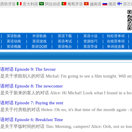
西班牙语
意大利语
阿拉伯语
葡萄牙语
越南语
俄语
芬兰
|
英语歌曲
|
外语歌曲
|
英语下载
|
英语小说
|
轻松背单词
|
|
英语动画
|
英语游戏
|
英语考试
|
资源技巧
|
在线背单词
|
|
英语视频
|
英语QQ群
|
英语电台
|
英语导读
|
单词连连看
|
话 Episode 9: The favour
于求助别人的对话 Michal: I'm going to see a film tonight. Will anyon
Oh I'd love to Michal but I have to iron all these shirts for Tim. Helen:
话 Episode 8: The newcomer
and I'll iron the shirts? Mi...
于新来的客人的对话 Alice: Hi Michal! Look what I found in a box, nea
spital. Can you believe someone wanted to throw her away! Isn't she ad
话 Episode 7: Paying the rent
to call her? How about Bronka? Th...
付房租的对话 Helen: Oh no, it's that time of the month again - time
fast enough, doesn't it? Alice: Yeah and I'm so broke just now. I don'
话 Episode 6: Breakfast Time
u need to tighten your belt...
于早饭时间的对话 Tim: Morning, campers! Alice: Ooh, not so loud, m