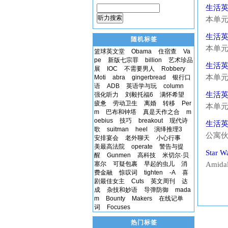
Michal:
生活英语对
hangov
听力搜索
本单元是关
Studyi
生活英语对
随机标签
you pho
本单元是关
篮球英文堂
Obama
住宿查
Va
know I 
pe
新版七宗罪
billion
艺术珍品
生活英语对
Alice: 
展
IOC
不需要男人
Robbery
本单元是关
Moti
abra
gingerbread
银行口
语
ADB
英语学与玩
column
Helen:
生活英语对
强化听力
刘毅托福6
满怀希望
now. Wh
疲惫
劳动卫生
离婚
转移
Per
本单元是关于
m
巴布和钟塔
真是天作之合
m
friend
oebius
技巧
breakout
现代诗
生活英语对
- the P
歌
suitman
heel
演绎推理3
公寓
安排宴会
老外聊天
小心行事
于本课程中
美最高法院
operate
警告与提
Star Wa
醒
Gunmen
高科技
米切尔·贝
He's a
塞尔
可疑包裹
早起的虫儿
消
Amidal
费金融
惊叹词
tighten
-A
喜
Sorry m
剧最佳女主
Cuts
英文周刊
达
成
杂技和妙语
导弹防御
mada
m
Bounty
Makers
在线记单
词
Focuses
热门标签