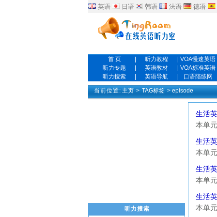
英语
日语
韩语
法语
德语
首 页
|
听力教程
|
VOA慢速英语
听力专题
|
英语教材
|
VOA标准英语
听力搜索
|
英语导航
|
口语陪练网
当前位置:
主页
>
TAG标签
> episode
生活英语对
本单元是关
Alice: 
生活英语对
Michal 
本单元是关
the ho
生活英语对
going 
本单元是关于
round 
生活英语对
Tim: Yo
本单元是关
听力搜索