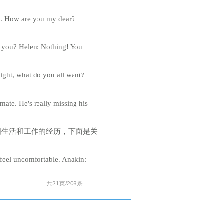
 Welcome to your first British
How are you my dear?
 Helen: I was studying before
ou? Helen: Nothing! You
ite. Helen: Do you think so?
t, what do you all want?
Michal, you're not in Poland
. He's really missing his
 from? Michal: From near Warsaw
国生活和工作的经历，下面是关
rtment store in the city.
 feel uncomfortable. Anakin:
ot being able...
共21页/203条