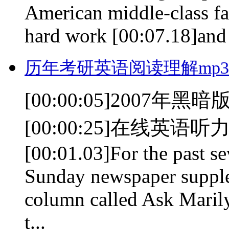
American middle-class fa
hard work [00:07.18]and fa
历年考研英语阅读理解mp3(0
[00:00:05]200
[00:00:25]在线英语听力室(
[00:01.03]For the past se
Sunday newspaper supple
column called Ask Marily
t...