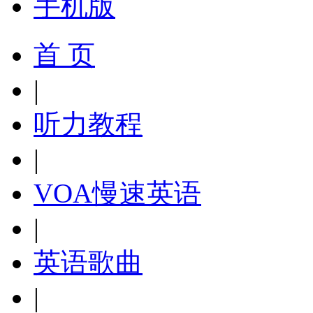
手机版
首 页
|
听力教程
|
VOA慢速英语
|
英语歌曲
|