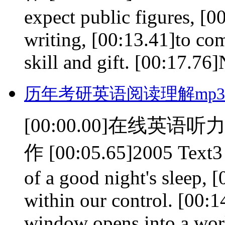
expect public figures, [0
writing, [00:13.41]to c
skill and gift. [00:17.76]
历年考研英语阅读理解mp3(0
[00:00.00]在线英语听力室
作 [00:05.65]2005 Text3 
of a good night's sleep, 
within our control. [00:1
window opens into a worl