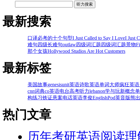
听力搜索
最新搜索
口译必考的十个句型
I Just Called to Say I Love
I Just 
难句
四级长难句
outlaw
四级词汇题
四级词汇题
景物
F
那个女孩
Hollywood Studios Are Hot Customers
最新标签
美国故事
genesis
unit
英语诗歌
英语单词大师
疯狂英语
cnn
词典
co
英语电台
高考听力
lebanon
学与玩
新概念单
构练习
铁证悬案
电话英语
李俊
EnglishPod
英音版
熊
热门文章
历年考研英语阅读理解