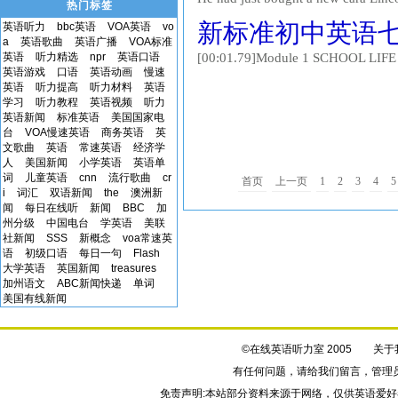
热门标签
beautiful car and just sit in it. But
新标准初中英语七年级(下
英语听力
bbc英语
VOA英语
vo
his wife some practice in...
a
英语歌曲
英语广播
VOA标准
英语
听力精选
npr
英语口语
[00:01.79]Module 1 SCHOOL LIFE [0
英语游戏
口语
英语动画
慢速
read. Then say. [00:14.00]Hello, G
英语
听力提高
听力材料
英语
about our school? [00:19.80]Sure. [0
学习
听力教程
英语视频
听力
英语新闻
标准英语
美国国家电
台
VOA慢速英语
商务英语
英
文歌曲
英语
常速英语
经济学
人
美国新闻
小学英语
英语单
词
儿童英语
cnn
流行歌曲
cr
首页
上一页
1
2
3
4
5
i
词汇
双语新闻
the
澳洲新
闻
每日在线听
新闻
BBC
加
州分级
中国电台
学英语
美联
社新闻
SSS
新概念
voa常速英
语
初级口语
每日一句
Flash
大学英语
英国新闻
treasures
加州语文
ABC新闻快递
单词
美国有线新闻
©在线英语听力室 2005
关于
有任何问题，请给我们
留言
，管理
免责声明:本站部分资料来源于网络，仅供英语爱好