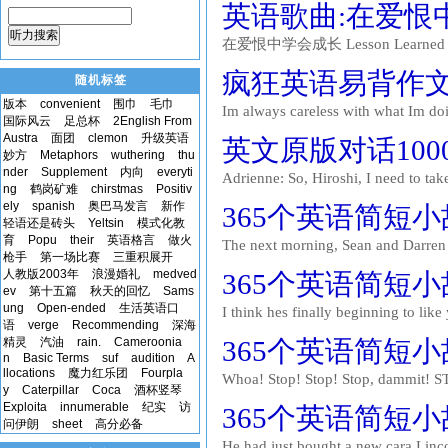
英语歌曲:在爱恨中学会
who you want to become． You neve
听力搜索
在爱恨中学会成长 Lesson Learned Alicia 
Just don't rub it in I'm at your door
疯狂英语易背作文 48.
随机标签
he had to go I finally c...
版本
convenient
围巾
毛巾
Im always careless with what Im doi
国际风云
足总杯
2English From
words. However, a fire once gave m
Austra
面团
clemon
升级英语
英文原版对话1000个:7
One day, my parents were out, so I 
妙方
Metaphors
wuthering
thu
nder
Supplement
内向
everyti
Adrienne: So, Hiroshi, I need to tak
ng
鹤岗矿难
chirstmas
Positiv
to order, and I have no idea about s
ely
spanish
奥巴马发言
新作
365个英语简短小故事-31
restaurant, you notice there is...
轻语还是砖头
Yeltsin
模式化教
育
Popu
their
英语格言
做火
The next morning, Sean and Darren g
枪手
第一场比赛
三重积展开
noticed that Sean didnt unlock The 
人教版2003年
浪漫婚礼
medved
365个英语简短小故事-31
said yes. Darren fumed. Do you kn
ev
第十五篇
秋天的回忆
Sams
ung
Open-ended
生活英语口
I think hes finally beginning to lik
语
verge
Recommending
深海
weekly driving lessons with you. Tha
精灵
汽油
rain.
Cameroonia
365个英语简短小故事-17
met. I dont know what I ever said...
n
Basic Terms
suf
audition
A
llocations
魔力红乐团
Fourpla
Whoa! Stop! Stop! Stop, dammit! ST
y
Caterpillar
Coca
酒杯竖琴
old driving student, had just run a re
Exploita
innumerable
纪实
访
365个英语简短小故事-1
traffic had gone by, Webster h...
问伊朗
sheet
高分必备
He had just bought a new cara Linco