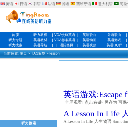
英语
日语
韩语
法语
德语
西班牙语
意大利语
阿拉
首 页
|
听力教程
|
VOA慢速英语
|
英语歌曲
|
外语歌曲
|
听力专题
|
英语教材
|
VOA标准英语
|
英语动画
|
英语游戏
|
听力搜索
|
英语导航
|
口语陪练网
|
英语视频
|
英语QQ群
|
当前位置:
主页
>
TAG标签
> lesson
英语游戏:Escape fro
[全屏观看] 点击右键- 另存为 可保存这
A Lesson In Li
A Lesson In Life 人生物语 Sometimes 
听力搜索
meant to be there，they serve some 