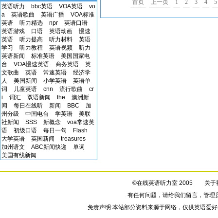
首页
上一页
1
2
3
4
5
英语听力
bbc英语
VOA英语
vo
a
英语歌曲
英语广播
VOA标准
英语
听力精选
npr
英语口语
英语游戏
口语
英语动画
慢速
英语
听力提高
听力材料
英语
学习
听力教程
英语视频
听力
英语新闻
标准英语
美国国家电
台
VOA慢速英语
商务英语
英
文歌曲
英语
常速英语
经济学
人
美国新闻
小学英语
英语单
词
儿童英语
cnn
流行歌曲
cr
i
词汇
双语新闻
the
澳洲新
闻
每日在线听
新闻
BBC
加
州分级
中国电台
学英语
美联
社新闻
SSS
新概念
voa常速英
语
初级口语
每日一句
Flash
大学英语
英国新闻
treasures
加州语文
ABC新闻快递
单词
美国有线新闻
©在线英语听力室 2005
关于
有任何问题，请给我们
留言
，管理
免责声明:本站部分资料来源于网络，仅供英语爱好