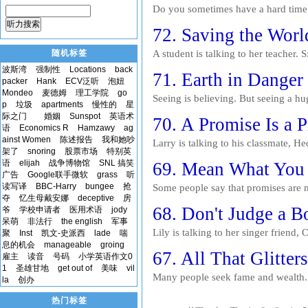
Do you sometimes have a hard time
you want to know why? The answer is
听力搜索
72. Saving the Worl
随机标签
A student is talking to her teacher. S
Yes. They want to determine whether 
波斯湾
强制性
Locations
back
71. Earth in Danger
packer
Hank
ECV泛听
泡妞
Mondeo
麦德姆
理工学院
go
Seeing is believing. But seeing a hu
p
垃圾
apartments
慢性的
星
incredible. Can you imagine what wo
际之门
婚姻
Sunspot
英语术
70. A Promise Is a 
语
Economics R
Hamzawy
ag
ainst Women
陈述报告
我和她吵
Larry is talking to his classmate, 
架了
snoring
股票市场
特别英
why my boyfriend finds it so hard to
语
elijah
战争博物馆
SNL 搞笑
69. Mean What You 
广告
Google联手微软
grass
听
读写译
BBC-Harry
bungee
抢
Some people say that promises are ma
夺
忆生母戴安娜
deceptive
房
that we live in. But if you break yo
68. Don't Judge a B
爷
学校申请者
医用术语
jody
呆萌
非法行
the english
军事
Lily is talking to her singer frien
聚
Inst
凯文-史派西
lade
喘
息的机会
manageable
groing
you've got everything a person coul
67. All That Glitter
雇主
读音
号码
小学英语作文0
1
圣雄甘地
get out of
美味
vil
Many people seek fame and wealth.
la
创办
is so sort that he is recorded in th
热门标签