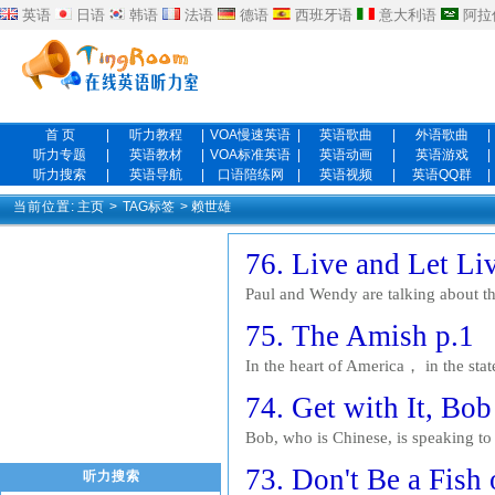
英语
日语
韩语
法语
德语
西班牙语
意大利语
阿拉
首 页
|
听力教程
|
VOA慢速英语
|
英语歌曲
|
外语歌曲
|
听力专题
|
英语教材
|
VOA标准英语
|
英语动画
|
英语游戏
|
听力搜索
|
英语导航
|
口语陪练网
|
英语视频
|
英语QQ群
|
当前位置:
主页
>
TAG标签
> 赖世雄
76. Live and Let Li
Paul and Wendy are talking about t
frank, I haven't made any plans. Wh
75. The Amish p.1
In the heart of America， in the st
your typical Americans. In order to 
74. Get with It, Bob
Bob, who is Chinese, is speaking to 
anything up in the sky. Do you? J: 
73. Don't Be a Fish 
听力搜索