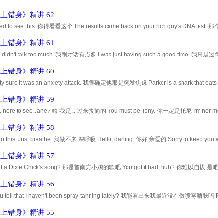
上错身》精讲 62
eed to see this. 你得看看这个 The results came back on your rich guy's DN
Call Lisa. 给莉莎打电话 She's waiting in your office now. 她已经在你办公室等着了.
上错身》精讲 61
 I didn't talk too much. 我刚才话有点多 I was just having such a good time. 我只
he liked me? 你觉得他喜欢我吗 You? 你 The mother is very important in these situatio
上错身》精讲 60
etty sure it was an anxiety attack. 我很确定他那是突发焦虑 Parker is a shark that eats
许多有名的律师 I don't think so. 我可不这么想 Listen, a couple months ago, 听着..
上错身》精讲 59
m... here to see Jane? 嗨 我是... 过来接简的 You must be Tony. 你一定是托尼 I'm her
o meet you. 嗨 很高兴见到你 Come on in! 快进来 I didn't know you, uh... 我不知道...
上错身》精讲 58
t do this. Just breathe. 我做不来 深呼吸 Hello, darling. 你好 亲爱的 Sorry to keep you
live in Santa Monica. Traffic's terrible. 我住在圣莫妮卡 交通太差劲了...
上错身》精讲 57
that a Dixie Chick's song? 那是首南方小鸡的歌吧 You got it bad, huh? 你难以自拔 是吧 It'
理解你的心情 I've been lonely since Mad About You was canceled. 自从《我为卿狂
上错身》精讲 56
u tell that I haven't been spray-tanning lately? 我能看出来我最近没在做喷雾晒肤吗 Rose 
罗斯和玛莎觉得我看起来太黑了 What do you think? 你觉得呢 You look...great as ever. 
上错身》精讲 55