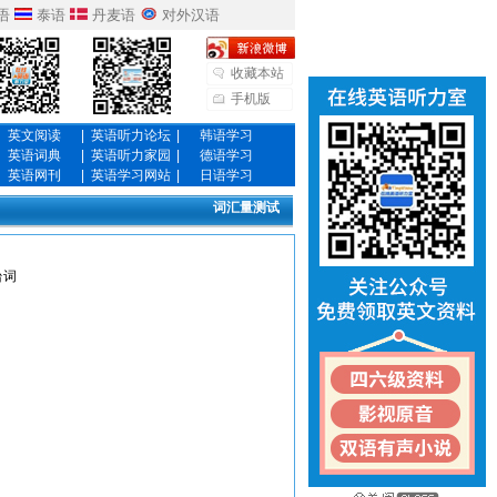
语
泰语
丹麦语
对外汉语
收藏本站
手机版
英文阅读
|
英语听力论坛
|
韩语学习
英语词典
|
英语听力家园
|
德语学习
英语网刊
|
英语学习网站
|
日语学习
词汇量测试
台词