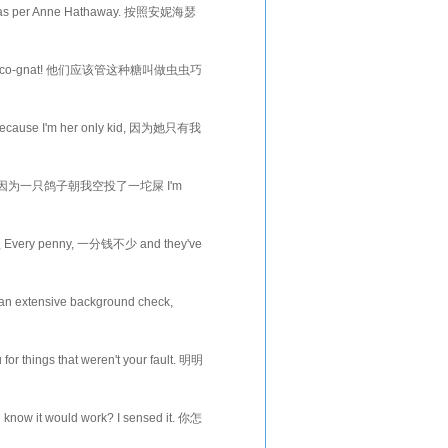
 as per Anne Hathaway. 按照安妮海瑟
andy Choco-gnat! 他们应该管这种糖叫做虫虫巧
t 他...
cause I'm her only kid, 因为她只有我
.
 on me, 就因为一只鸽子朝我空投了一坨屎 I'm
 在...
款 Every penny, 一分钱不少 and they've
n extensive background check,
 yo...
 things that weren't your fault. 明明
...
w it would work? I sensed it. 你怎
t pos...