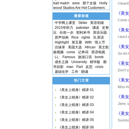
ball match
wsre
那个女孩
Holly
I hea
wood Studios Are Hot Customers
薇的指导 
《美女
最新标签
Come 
中学网上课堂
Strike
英语初级
克力 Cho
2015年听力
pakistan
诵读
史努
《美女
比
向前一步
耶利米书
英语乐园
I don
原声动画
Rice
rights
3L英语
Highlight
第五册
With
情人节
一个孩子 a
《美女
访谈录
美国大选
African
英文歌
曲视频
come
记单词
英语电视
So le
LL:
Famous
旅游口语
bomb
suppos
成长之路
University
精华版
都
《美女
市掠影
man
Part
反恐
crisis
Don't 
基础化学
工作
朗诵
agreed
《美女
热门文章
Miss H
《美女上错身》精讲 01
corre
《美女
《美女上错身》精讲 02
Jane, 
《美女上错身》精讲 03
不是你的错
《美女上错身》精讲 04
《美女
《美女上错身》精讲 05
Summon
么知道这点
《美女上错身》精讲 06