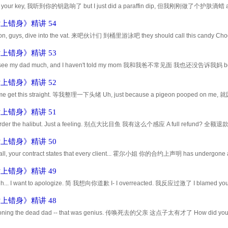
rd your key, 我听到你的钥匙响了 but I just did a paraffin dip, 但我刚刚做了个护肤滴蜡
By any chance, did - Tony call? 有没有... 托尼打来的电话吗 He sure did. Che...
上错身》精讲 54
on, guys, dive into the vat. 来吧伙计们 到桶里游泳吧 they should call this c
co-gnat, Choco-gnat 虫虫巧克力 虫虫巧克力 they should call this candy Choco-gna
上错身》精讲 53
't see my dad much, and I haven't told my mom 我和我爸不常见面 我也还没告诉我妈 be
nd if this is true, she'd be devastated. 如果这是真的 她会很难过的 Well, how ab..
上错身》精讲 52
t me get this straight. 等我整理一下头绪 Uh, just because a pigeon pooped
ed to believe it's good luck? 我就该相信这是好兆头 Yes, it is. In Korean culture. 没错
上错身》精讲 51
order the halibut. Just a feeling. 别点大比目鱼 我有这么个感应 A full refund? 全额退
 to disclose their business practices... 他们还同意在所有宣传刊物 in all promotio...
上错身》精讲 50
all, your contract states that every client... 霍尔小姐 你的合约上声明 has undergone a
ct? 每位客户都经过详细的背景审查 对吧 That's right. 是的 And you claim 并且你声称 that
上错身》精讲 49
uh... I want to apologize. 简 我想向你道歉 I- I overreacted. 我反应过激了 I blamed you for
 我却埋怨你 But it was my fault. 是我做错了 Hugh Grant was my lame-o idea. 休格
上错身》精讲 48
ing the dead dad -- that was genius. 传唤死去的父亲 这点子太有才了 How did you kno
子能行 我感觉到的 Came down to communication. 还是要靠交流嘛 I need to make i