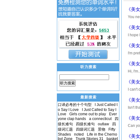
《美女
You n
结果怎样 
《美女
I hope
think 
《美女
I'm pr
牙 击溃过
《美女
听力搜索
Hi, I'
Nice t
《美女
听力搜索
I can'
没关系 I 
最新搜索
《美女
口译必考的十个句型
I Just Called t
Isn't 
o Say I Love
I Just Called to Say I
亲爱的 我
Love
Girls come out to play
Ever
《美女
yone clap hands
a connecticut
四
级长难句
四级长难句
outlaw
四
Can yo
级词汇题
四级词汇题
景物
Fifty
tan. 
Shades
noted
Life in the Cherno
《美女
byl Zone
Trunk Stories 31
basket