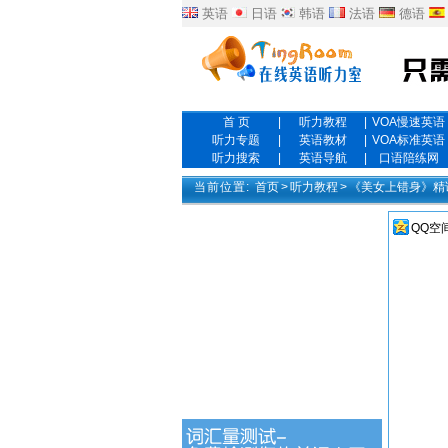
英语
日语
韩语
法语
德语
首 页
|
听力教程
|
VOA慢速英语
听力专题
|
英语教材
|
VOA标准英语
听力搜索
|
英语导航
|
口语陪练网
当前位置:
首页
>
听力教程
>
《美女上错身》精
QQ空