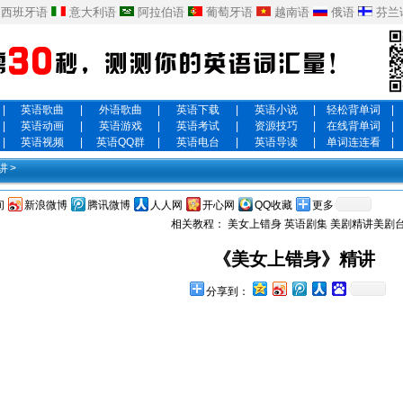
西班牙语
意大利语
阿拉伯语
葡萄牙语
越南语
俄语
芬兰
|
英语歌曲
|
外语歌曲
|
英语下载
|
英语小说
|
轻松背单词
|
|
英语动画
|
英语游戏
|
英语考试
|
资源技巧
|
在线背单词
|
|
英语视频
|
英语QQ群
|
英语电台
|
英语导读
|
单词连连看
|
讲
>
间
新浪微博
腾讯微博
人人网
开心网
QQ收藏
更多
相关教程：
美女上错身
英语剧集
美剧精讲美剧
《美女上错身》精讲
分享到：