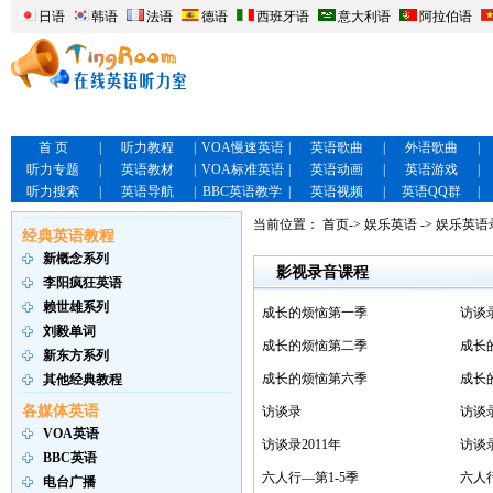
日语
韩语
法语
德语
西班牙语
意大利语
阿拉伯语
首 页
|
听力教程
|
VOA慢速英语
|
英语歌曲
|
外语歌曲
|
听力专题
|
英语教材
|
VOA标准英语
|
英语动画
|
英语游戏
|
听力搜索
|
英语导航
|
BBC英语教学
|
英语视频
|
英语QQ群
|
当前位置：
首页
->
娱乐英语
->
娱乐英语
经典英语教程
新概念系列
影视录音课程
李阳疯狂英语
赖世雄系列
成长的烦恼第一季
访谈录
刘毅单词
成长的烦恼第二季
成长
新东方系列
成长的烦恼第六季
成长
其他经典教程
各媒体英语
访谈录
访谈录
VOA英语
访谈录2011年
访谈录
BBC英语
六人行—第1-5季
六人行
电台广播