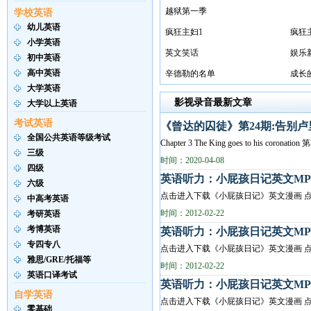
越狱第一季
学校英语
幼儿英语
疯狂主妇1
疯狂
小学英语
英文笑话
娱乐新天
初中英语
高中英语
辛德勒的名单
成长
大学英语
影视录音最新文章
大学以上英语
考试英语
《曾达的囚徒》第24期:告别
全国公共英语等级考试
Chapter 3 The King goes to his coronatio
三级
时间：2020-04-08
四级
英语听力：小屁孩日记英文MP3(第二册
六级
点击进入下载《小屁孩日记》英文漫画 点
中高考英语
时间：2012-02-22
考研英语
考博英语
英语听力：小屁孩日记英文MP3(第二册
专四专八
点击进入下载《小屁孩日记》英文漫画 点
雅思/GRE/托福等
时间：2012-02-22
英语口译考试
英语听力：小屁孩日记英文MP3(第二册
自学英语
点击进入下载《小屁孩日记》英文漫画 点
零基础