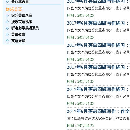
2017年6月英语四级写作练习
各行业英语
四级作文作为拉分的重点部分，应引起同
娱乐英语
娱乐英语录音
多年轻人变成卡奴现象 2.出现这一现象的原
时间：2017-04-25
娱乐英语视频
2017年6月英语四级写作练习
听电影学英语系列
四级作文作为拉分的重点部分，应引起同
英语歌曲
As students,we have to study almost every da.
时间：2017-04-25
英语游戏
2017年6月英语四级写作练习
四级作文作为拉分的重点部分，应引起同
紧张，忙碌使许多人感到疲惫不堪，但忙碌
时间：2017-04-25
2017年6月英语四级写作练习
四级作文作为拉分的重点部分，应引起同学们
provide students with an environment ...
时间：2017-04-25
2017年6月英语四级写作练习
四级作文作为拉分的重点部分，应引起同学们
foreign delegation is to visit your u...
时间：2017-04-25
2017年6月英语四级写作：作
英语四级频道建议大家多背诵一些英语四
表达个人观点常用词汇 in my opimon在我看来 
时间：2017-04-25