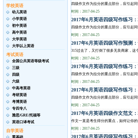
四级作文作为拉分的重点部分，应引起同学们足
学校英语
this part, you are allowed 30minut...
时间：2017-04-25
幼儿英语
小学英语
2017年6月英语四级写作练习
初中英语
四级作文作为拉分的重点部分，应引起同学们足
高中英语
this part, you are allowed 30minut...
时间：2017-04-25
大学英语
2017年6月英语四级写作预测
大学以上英语
315过去了，又打倒了很多无良商家，
考试英语
Write an essay based on the following drawi..
时间：2017-04-25
全国公共英语等级考试
2017年6月英语四级写作练习
三级
四级作文作为拉分的重点部分，应引起同学们
四级
六级
Write a composition entitled Save the ...
时间：2017-04-25
中高考英语
2017年6月英语四级写作练习
考研英语
四级作文作为拉分的重点部分，应引起同学们
考博英语
Write a composition entitled Limiting ...
时间：2017-04-25
专四专八
2017年6月英语四级作文范文
雅思/GRE/托福等
作文一直是考生得分的重点，如何让你的作文在千
英语口译考试
Guard against Campus Thefts 1.校园盗窃...
时间：2017-04-25
自学英语
2017年6月英语四级写作练习
零基础