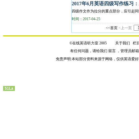
2017年6月英语四级写作练习
四级作文作为拉分的重点部分，应引起同学
acknowledge our mistakes actively? 参考范文
时间：2017-04-25
<<首页
<上一页
©在线英语听力室 2005
关于我们
栏
有任何问题，请给我们
留言
，管理员邮
免责声明:本站部分资料来源于网络，仅供英语爱好
51La