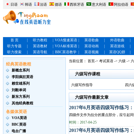
日语
韩语
法语
德语
西班牙语
意大利语
阿拉伯语
首 页
|
听力教程
|
VOA慢速英语
|
英语歌曲
|
外语歌曲
|
听力专题
|
英语教材
|
VOA标准英语
|
英语动画
|
英语游戏
|
听力搜索
|
英语导航
|
BBC英语教学
|
英语视频
|
英语QQ群
|
当前位置：
首页
->
考试英语
->
六级
-> 
经典英语教程
新概念系列
六级写作课程
李阳疯狂英语
赖世雄系列
六级写作指导
四六
刘毅单词
新东方系列
六级写作最新文章
其他经典教程
2017年6月英语四级写作练习
各媒体英语
四级作文作为拉分的重点部分，应引起同
VOA英语
们在电脑普及的今天，谈一谈电脑给我们带
时间：2017-04-25
BBC英语
2017年6月英语四级写作练习
电台广播