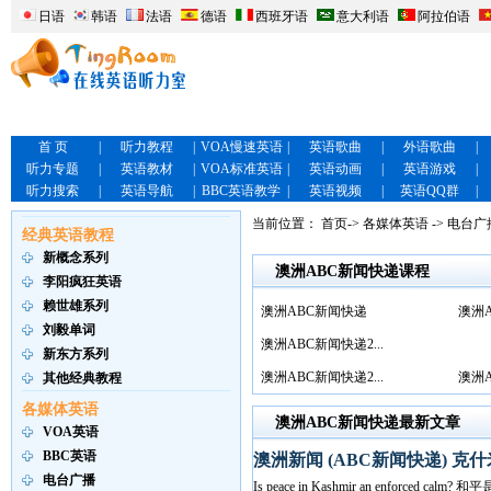
日语
韩语
法语
德语
西班牙语
意大利语
阿拉伯语
首 页
|
听力教程
|
VOA慢速英语
|
英语歌曲
|
外语歌曲
|
听力专题
|
英语教材
|
VOA标准英语
|
英语动画
|
英语游戏
|
听力搜索
|
英语导航
|
BBC英语教学
|
英语视频
|
英语QQ群
|
当前位置：
首页
->
各媒体英语
->
电台广
经典英语教程
新概念系列
澳洲ABC新闻快递课程
李阳疯狂英语
赖世雄系列
澳洲ABC新闻快递
澳洲A
刘毅单词
澳洲ABC新闻快递2...
新东方系列
澳洲ABC新闻快递2...
澳洲A
其他经典教程
各媒体英语
澳洲ABC新闻快递最新文章
VOA英语
BBC英语
澳洲新闻 (ABC新闻快递) 
电台广播
Is peace in Kashmir an enforced