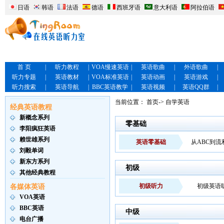
日语
韩语
法语
德语
西班牙语
意大利语
阿拉伯语
首 页
|
听力教程
|
VOA慢速英语
|
英语歌曲
|
外语歌曲
|
听力专题
|
英语教材
|
VOA标准英语
|
英语动画
|
英语游戏
|
听力搜索
|
英语导航
|
BBC英语教学
|
英语视频
|
英语QQ群
|
当前位置：
首页
-> 自学英语
经典英语教程
新概念系列
零基础
李阳疯狂英语
赖世雄系列
英语零基础
从ABC到流
刘毅单词
新东方系列
初级
其他经典教程
初级听力
初级英语
各媒体英语
VOA英语
BBC英语
中级
电台广播