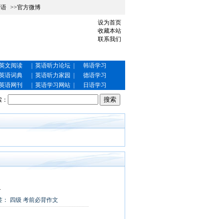
泰语
>>官方微博
设为首页
收藏本站
联系我们
英文阅读
|
英语听力论坛
|
韩语学习
英语词典
|
英语听力家园
|
德语学习
英语网刊
|
英语学习网站
|
日语学习
索：
.
签：
四级
考前必背作文