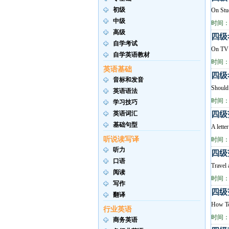
初级
On Stud
中级
时间：2
高级
四级考
自学考试
On TV 
自学英语教材
时间：2
英语基础
四级考
音标和发音
Should 
英语语法
时间：2
学习技巧
英语词汇
四级
基础句型
A lette
听说读写译
时间：2
听力
四级
口语
Travel 
阅读
时间：2
写作
四级
翻译
How To 
行业英语
时间：2
商务英语