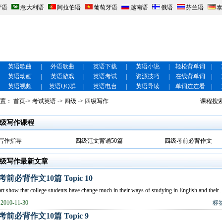
牙语
意大利语
阿拉伯语
葡萄牙语
越南语
俄语
芬兰语
英语歌曲
|
外语歌曲
|
英语下载
|
英语小说
|
轻松背单词
|
英语动画
|
英语游戏
|
英语考试
|
资源技巧
|
在线背单词
|
英语视频
|
英语QQ群
|
英语电台
|
英语导读
|
单词连连看
|
位置：
首页
->
考试英语
->
四级
-> 四级写作
课程搜
级写作课程
写作指导
四级范文背诵50篇
四级考前必背作文
级写作最新文章
前必背作文10篇 Topic 10
rt show that college students have change much in their ways of studying in English and their..
010-11-30
标
前必背作文10篇 Topic 9