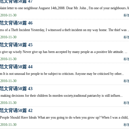
范文背诵50篇 47
aint letter to one neighbour Auguest 14th,2008. Dear Mr. John , I'm one of your neighbours.A
010-11-30
标
范文背诵50篇 46
ss of a Theft Incident Yesterday, I witnessed a theft incident on my way home. The thief was ..
010-11-30
标
范文背诵50篇 45
o give up wisely Never give up has been accepted by many people as a positive life attitude. ...
010-11-30
标
范文背诵50篇 44
sm It is not unusual for people to be subject to criticism. Anyone may be criticised by other...
010-11-30
标
范文背诵50篇 43
 making decisions for their children In morden society,traditonal patriarchy is still influen...
010-11-30
标
范文背诵50篇 42
People Should Have Ideals What are you going to do when you grow up? When I was a child, 
010-11-30
标