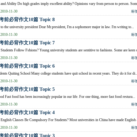
and Ability Do high grades imply excellent ability? Opinions vary from person to person. Some
010-11-30
标
前必背作文10篇 Topic 8
r to the university president Dear Mr.president, I'm a sophomore major in law. I'm writing to...
010-11-30
标
前必背作文10篇 Topic 7
Students Follow Fshions? Young university students are sentitive to fashions. Some are keen o
010-11-30
标
前必背作文10篇 Topic 6
ents Quiting School Many college students have quit school in recent years. They do it for di..
010-11-30
标
前必背作文10篇 Topic 5
od Fast food has been increasingly popular in our life. For one thing, more fast food restura...
010-11-30
标
前必背作文10篇 Topic 4
English Classes Be Compulsory For Students? Most universities in China have made English a
010-11-30
标
前必背作文10篇 Topic 3