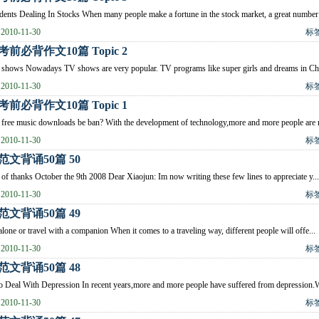
ents Dealing In Stocks When many people make a fortune in the stock market, a great number 
010-11-30
标
前必背作文10篇 Topic 2
shows Nowadays TV shows are very popular. TV programs like super girls and dreams in Chi
010-11-30
标
前必背作文10篇 Topic 1
free music downloads be ban? With the development of technology,more and more people are 
010-11-30
标
范文背诵50篇 50
r of thanks October the 9th 2008 Dear Xiaojun: Im now writing these few lines to appreciate y...
010-11-30
标
范文背诵50篇 49
alone or travel with a companion When it comes to a traveling way, different people will offe...
010-11-30
标
范文背诵50篇 48
Deal With Depression In recent years,more and more people have suffered from depression.Wi
010-11-30
标