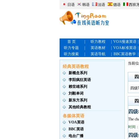
日语
韩语
法语
德语
西班
首 页
|
听力教程
|
VOA慢速英语
|
听力专题
|
英语教材
|
VOA标准英语
|
听力搜索
|
英语导航
|
BBC英语教学
|
当前
经典英语教程
新概念系列
四
李阳疯狂英语
赖世雄系列
四级
刘毅单词
新东方系列
四
其他经典教程
四级考
各媒体英语
The cha
VOA英语
时间：2
BBC英语
四级考
电台广播