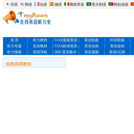
日语
韩语
法语
德语
西班牙语
意大利语
阿拉伯语
首 页
|
听力教程
|
VOA慢速英语
|
英语歌曲
|
外语歌曲
|
听力专题
|
英语教材
|
VOA标准英语
|
英语动画
|
英语游戏
|
听力搜索
|
英语导航
|
BBC英语教学
|
英语视频
|
英语QQ群
|
经典英语教程