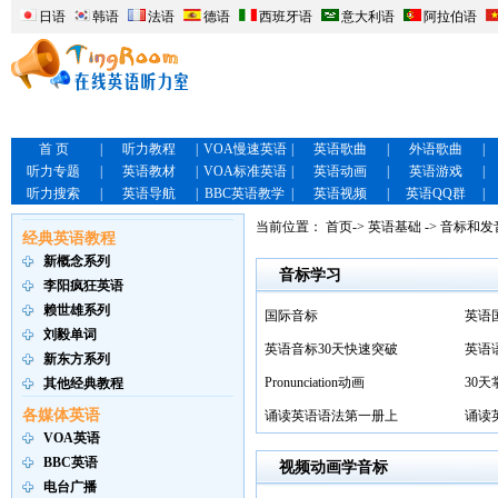
日语
韩语
法语
德语
西班牙语
意大利语
阿拉伯语
首 页
|
听力教程
|
VOA慢速英语
|
英语歌曲
|
外语歌曲
|
听力专题
|
英语教材
|
VOA标准英语
|
英语动画
|
英语游戏
|
听力搜索
|
英语导航
|
BBC英语教学
|
英语视频
|
英语QQ群
|
当前位置：
首页
->
英语基础
-> 音标和发
经典英语教程
新概念系列
音标学习
李阳疯狂英语
赖世雄系列
国际音标
英语
刘毅单词
英语音标30天快速突破
英语
新东方系列
Pronunciation动画
30
其他经典教程
各媒体英语
诵读英语语法第一册上
诵读
VOA英语
BBC英语
视频动画学音标
电台广播