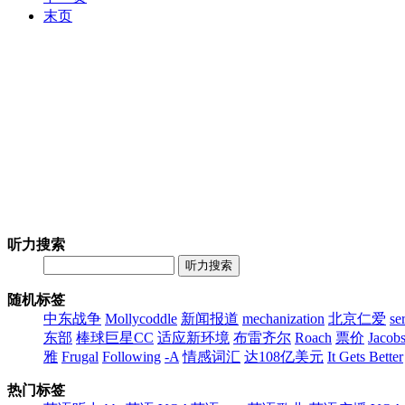
末页
听力搜索
听力搜索
随机标签
中东战争
Mollycoddle
新闻报道
mechanization
北京仁爱
se
东部
棒球巨星CC
适应新环境
布雷齐尔
Roach
票价
Jacob
雅
Frugal
Following
-A
情感词汇
达108亿美元
It Gets Better
热门标签