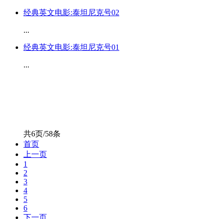
经典英文电影:泰坦尼克号02
...
经典英文电影:泰坦尼克号01
...
共6页/58条
首页
上一页
1
2
3
4
5
6
下一页