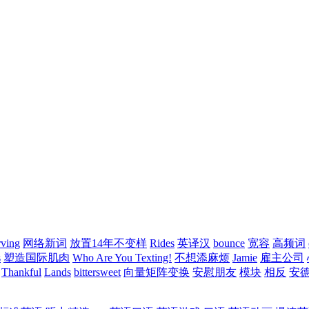
rving
网络新词
放置14年不变样
Rides
英译汉
bounce
宽容
高频词
s
塑造国际肌肉
Who Are You Texting!
不想添麻烦
Jamie
雇主公司
Thankful
Lands
bittersweet
向量矩阵变换
安慰朋友
模块
相反
安德