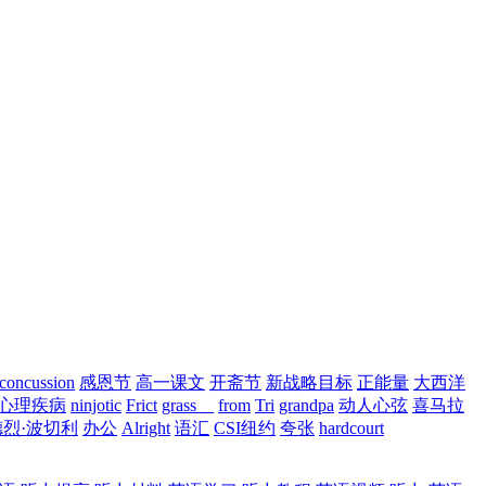
concussion
感恩节
高一课文
开斋节
新战略目标
正能量
大西洋
心理疾病
ninjotic
Frict
grass
from
Tri
grandpa
动人心弦
喜马拉
烈·波切利
办公
Alright
语汇
CSI纽约
夸张
hardcourt