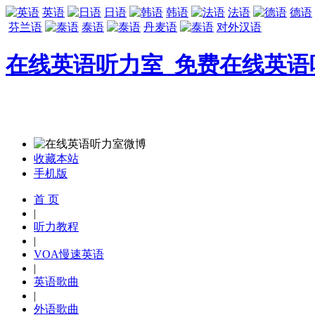
英语
日语
韩语
法语
德语
芬兰语
泰语
丹麦语
对外汉语
在线英语听力室_免费在线英语
收藏本站
手机版
首 页
|
听力教程
|
VOA慢速英语
|
英语歌曲
|
外语歌曲