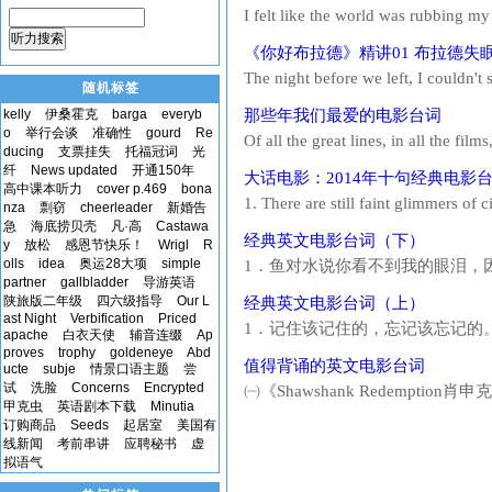
I felt like the world was rubb
college have become successfu
听力搜索
《你好布拉德》精讲01 布拉德失
Hollywood, 尼克帕斯卡成了...
The night before we left, I co
随机标签
Chris Kanew, 翻来覆去想着克里斯肯尼 a
kelly
伊桑霍克
barga
everyb
那些年我们最爱的电影台词
时候说的...
o
举行会谈
准确性
gourd
Re
Of all the great lines, in all the fi
ducing
支票挂失
托福冠词
光
the greatest line in movie history i
纤
News updated
开通150年
大话电影：2014年十句经典电影
the line said by a toy ast...
高中课本听力
cover p.469
bona
1. There are still faint glimmers of 
nza
剽窃
cheerleader
新婚告
humanity. 1.在这野蛮不复文明的世界里
急
海底捞贝壳
凡·高
Castawa
经典英文电影台词（下）
y
放松
感恩节快乐！
Wrigl
R
Budapest HotelM古斯塔...
olls
idea
奥运28大项
simple
1．鱼对水说你看不到我的眼泪，
partner
gallbladder
导游英语
couldnt see my tears cause I am in th
陕旅版二年级
四六级指导
Our L
经典英文电影台词（上）
me. Answer...
ast Night
Verbification
Priced
1．记住该记住的，忘记该忘记的。改变能
apache
白衣天使
辅音连缀
Ap
remembered, and forget what should
proves
trophy
goldeneye
Abd
值得背诵的英文电影台词
ucte
subje
情景口语主题
尝
能冲刷一切的除了眼泪...
试
洗脸
Concerns
Encrypted
㈠《Shawshank Redemption肖申克的救赎》
甲克虫
英语剧本下载
Minutia
feathers are just too
订购商品
Seeds
起居室
美国有
由的光辉。...
线新闻
考前串讲
应聘秘书
虚
拟语气