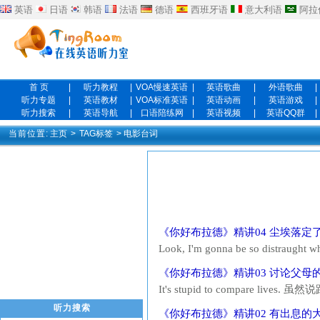
英语
日语
韩语
法语
德语
西班牙语
意大利语
阿拉
首 页
|
听力教程
|
VOA慢速英语
|
英语歌曲
|
外语歌曲
|
听力专题
|
英语教材
|
VOA标准英语
|
英语动画
|
英语游戏
|
听力搜索
|
英语导航
|
口语陪练网
|
英语视频
|
英语QQ群
|
当前位置:
主页
>
TAG标签
> 电影台词
《你好布拉德》精讲04 尘埃落定
Look, I'm gonna be so distrau
fuck about the money. 哪还有心
《你好布拉德》精讲03 讨论父母
得你会的...
It's stupid to compare lives.
我就感觉我有点失败 And over time, t
听力搜索
《你好布拉德》精讲02 有出息的
呦...