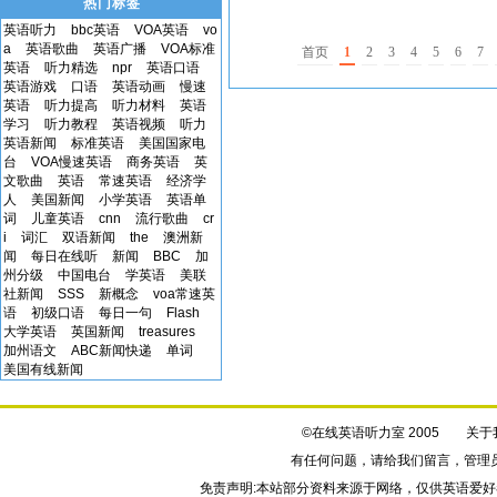
热门标签
英语听力
bbc英语
VOA英语
vo
a
英语歌曲
英语广播
VOA标准
首页
1
2
3
4
5
6
7
英语
听力精选
npr
英语口语
英语游戏
口语
英语动画
慢速
英语
听力提高
听力材料
英语
学习
听力教程
英语视频
听力
英语新闻
标准英语
美国国家电
台
VOA慢速英语
商务英语
英
文歌曲
英语
常速英语
经济学
人
美国新闻
小学英语
英语单
词
儿童英语
cnn
流行歌曲
cr
i
词汇
双语新闻
the
澳洲新
闻
每日在线听
新闻
BBC
加
州分级
中国电台
学英语
美联
社新闻
SSS
新概念
voa常速英
语
初级口语
每日一句
Flash
大学英语
英国新闻
treasures
加州语文
ABC新闻快递
单词
美国有线新闻
©在线英语听力室 2005
关于
有任何问题，请给我们
留言
，管理
免责声明:本站部分资料来源于网络，仅供英语爱好