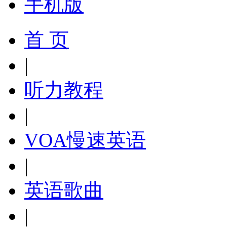
手机版
首 页
|
听力教程
|
VOA慢速英语
|
英语歌曲
|