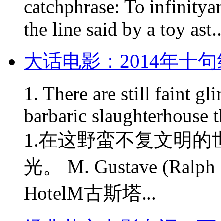
catchphrase: To infinity
the line said by a toy ast..
大话电影：2014年十
1. There are still faint gl
barbaric slaughterhouse 
1.在这野蛮不复文明
光。 M. Gustave (Ralph F
HotelM古斯塔...