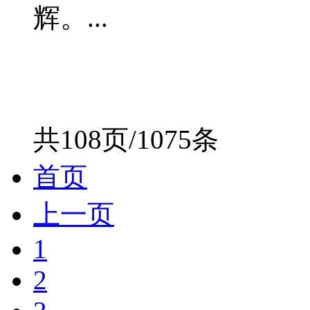
辉。...
共108页/1075条
首页
上一页
1
2