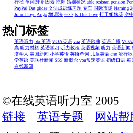
行径
单词朗读
因素
拖鞋
婚姻状况
able
resistan
pension
Per
PayPal
Dat
glider
文法成语练习题
专车
国际市场
Naming
John Lloyd
Ango
增词法
一小
Is This Love
打工姐妹花
空
热门标签
英语听力
bbc英语
VOA英语
voa
英语歌曲
英语广播
VO
高
听力材料
英语学习
听力教程
英语视频
听力
英语新闻
济学人
美国新闻
小学英语
英语单词
儿童英语
cnn
流行歌
学英语
美联社新闻
SSS
新概念
voa常速英语
初级口语
每
有线新闻
©在线英语听力室 200
链接
英语专题
网站帮