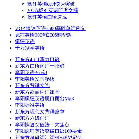
疯狂英语cet4快速突破
VOA标准英语听者文摘
疯狂英语口语速成
VOA慢速英语1500基础单词例句
疯狂英语900句2005精华版
疯狂英语
千万别学英语
新东方4＋1听力口语
新东方口语词汇一招鲜
李阳英语365句
李阳美语发音秘诀
新东方背诵文选
新东方赵丽词汇课堂
李阳疯狂英语脱口而出Mp3
李阳标准美语
新东方现代文背诵篇章
新东方六级词汇
李阳快速突破法十大焦点
李阳疯狂英语突破口语100要素
新东方考研词汇词根+联想记忆