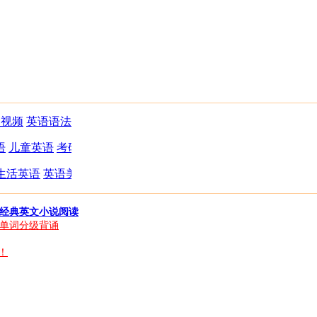
念视频
英语语法
四级听力
六级听力
语
儿童英语
考研词汇
剑桥少儿英语
生活英语
英语美文
更多专题
经典英文小说阅读
单词分级背诵
！