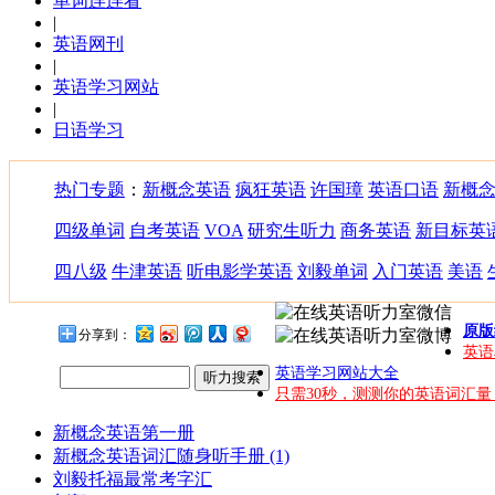
单词连连看
|
英语网刊
|
英语学习网站
|
日语学习
热门专题
：
新概念英语
疯狂英语
许国璋
英语口语
新概
四级单词
自考英语
VOA
研究生听力
商务英语
新目标英
四八级
牛津英语
听电影学英语
刘毅单词
入门英语
美语
原版
分享到：
英语
英语学习网站大全
听力搜索
只需30秒，测测你的英语词汇量
新概念英语第一册
新概念英语词汇随身听手册 (1)
刘毅托福最常考字汇