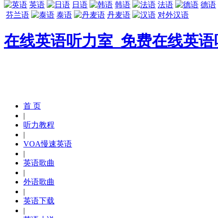
英语
日语
韩语
法语
德语
芬兰语
泰语
丹麦语
对外汉语
在线英语听力室_免费在线英语
首 页
|
听力教程
|
VOA慢速英语
|
英语歌曲
|
外语歌曲
|
英语下载
|